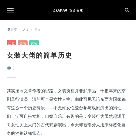
首页
›
人文
›
正文
历史
变装
女装
女装大佬的简单历史
0
其实按照文章作者的思路，女装扮相并非舶来品，千把年来的京
剧旦行演员，演的可全是女性人物。由此可见无论东西方国家都
有这么一个历史阶段——不允许女性登台参与戏剧演出的男性
们，宁可自扮女相，自娱自乐。有趣的是，变装行为虽然起源于
向女性关上大门的古代戏剧演出，今天却被部分人用来标签化自
身的性别认知状态。