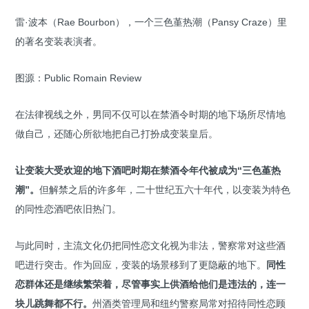
雷·波本（Rae Bourbon），一个三色堇热潮（Pansy Craze）里
的著名变装表演者。
图源：Public Romain Review
在法律视线之外，男同不仅可以在禁酒令时期的地下场所尽情地
做自己，还随心所欲地把自己打扮成变装皇后。
让变装大受欢迎的地下酒吧时期在禁酒令年代被成为“三色堇热
潮”。
但解禁之后的许多年，二十世纪五六十年代，以变装为特色
的同性恋酒吧依旧热门。
与此同时，主流文化仍把同性恋文化视为非法，警察常对这些酒
吧进行突击。作为回应，变装的场景移到了更隐蔽的地下。
同性
恋群体还是继续繁荣着，尽管事实上供酒给他们是违法的，连一
块儿跳舞都不行。
州酒类管理局和纽约警察局常对招待同性恋顾