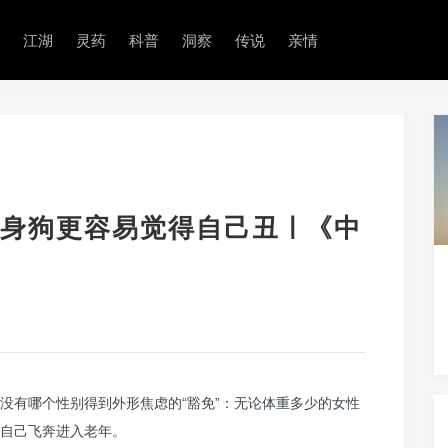
江湖
灵药
科普
洞察
传说
亲情
身狗更容易觉得自己丑 | 《中
没有哪个性别得到外形焦虑的“豁免”：无论体重多少的女性
自己飞奔进入老年。