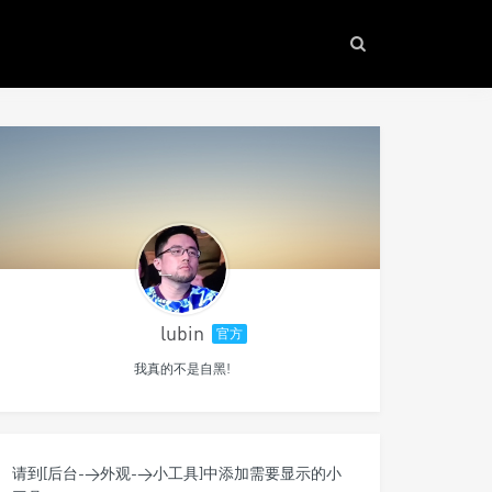
lubin
官方
我真的不是自黑!
请到[后台->外观->小工具]中添加需要显示的小