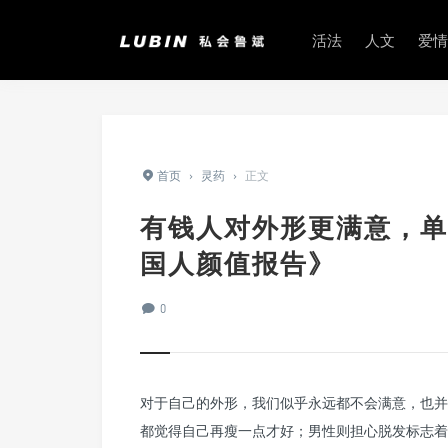
活法
人文
爱情
首页
›
灵药
›
正文
有钱人对外形更满意，单
国人颜值报告》
0
对于自己的外形，我们似乎永远都不会满意，也并
都觉得自己再瘦一点才好；男性则担心脱发标志着