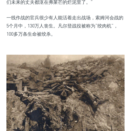
们未来的丈夫都沤在弗莱芒的烂泥里了。”
一线作战的官兵很少有人能活着走出战场，索姆河会战的
5个月中，130万人丧生。凡尔登战役被称为“绞肉机”，
100多万条生命被绞杀。