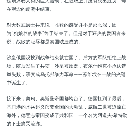
这场席卷人类的巨大浩劫，在战场上并没有决出胜负，却
在观念的崩溃中结束。
对无数底层士兵来说，胜败的感受并不是那么深，因
为“狗娘养的战争”终于结束了。但是对于狂热的爱国者来
说，战败的耻辱都是卖国贼造成的。
沙皇俄国没挨到战争结束就亡国了。后方的军队拒绝上战
场，随后发生了兵变，沙皇被废黜，布尔什维克不承认选
举失败，演变成乌托邦暴力革命——苏维埃在一战的夹缝
中诞生了。
接下来，奥匈、奥斯曼帝国都垮台了。德国扛到了最后，
基尔港的水兵起义演变全国的大动乱，威廉二世被迫流亡
海外，德意志帝国变成了共和国，一个名为阿道夫·希特勒
的下士痛哭流涕。