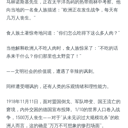
马林诺斯基先生，正在太平洋岛屿的热带雨林中考察。他
向当地的一名食人族描述：“欧洲正在发生战争，每天有
几万人丧生。”
食人族土著惊奇地问道：“你们怎么吃得下这么多人肉？”
当他解释欧洲人不吃人肉时，食人族惊呆了：“不吃的话
杀来干什么？你们那里也太野蛮了！”
——文明社会的价值观，遭遇了辛辣的讽刺。
同样遭受嘲讽的，还有人类的乐观情绪和理性能力。
1918年11月11日，面对盟国倒戈、军队哗变、国王流亡的
窘境，内外交困的德国宣布投降。1/10的世界人口卷入战
争，1500万人丧生——对于“从未见识过大规模坑杀”的欧
洲人而言，这的确是“万万不可想象的惨烈场面”。