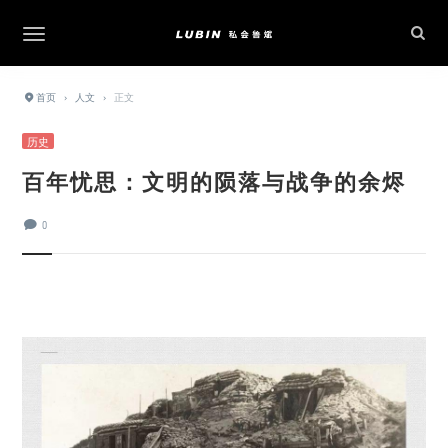
首页
›
人文
›
正文
历史
百年忧思：文明的陨落与战争的余烬
0