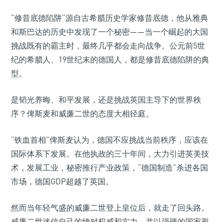
“修昔底德陷阱”源自古希腊历史学家修昔底德，他从雅典
和斯巴达的历史中发现了一个秘密——当一个崛起的大国
挑战既有的霸主时，最终几乎都会走向战争。公元前5世
纪的希腊人、19世纪末的德国人，都是修昔底德陷阱的典
型。
是韬光养晦、和平发展，还是挑战英国主导下的世界秩
序？俾斯麦和威廉二世的态度大相径庭。
“铁血首相”俾斯麦认为，德国不应挑战当前秩序，应该在
国际体系下发展。在他执政的三十年间，大力引进英美技
术，发展工业，秘密推行产业政策，“德国制造”杀进各国
市场，德国GDP超越了英国。
然而当年轻气盛的威廉二世登上皇位后，就走了回头路。
威廉二世迷信自己的绝对权威和实力，并以强硬的国家形