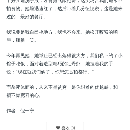
了好几遍洗手液，才有勇气跟她讲，这类场合我们通常不
拍食物。她脸迅速红了，然后带着几分忸怩说，这是她来
过的，最好的餐厅。
我说要是我自己挑地方，我也不会来。她松开咬紧的嘴
唇，腼腆一笑。
今年再见她，她举止已经出落得很大方，我们私下约了小
馆子吃饭，面对着造型精巧的牡丹虾，她捏着我的手
说：“现在就我们俩了，你想怎么拍都行。”
而杀死体面的，从来不是贫穷，是你艰难的优越感，和一
颗不肯宽容的心。
作者：倪一宁
喜欢
(
0
)