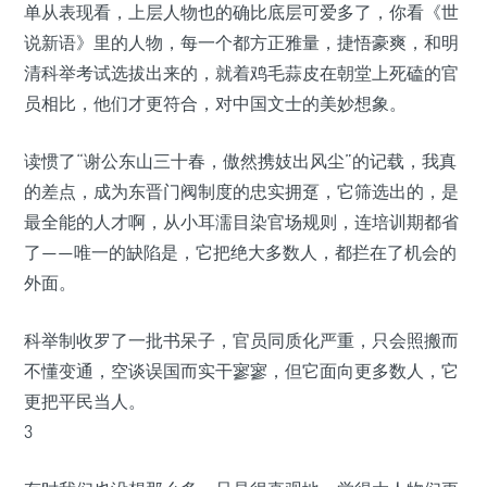
单从表现看，上层人物也的确比底层可爱多了，你看《世
说新语》里的人物，每一个都方正雅量，捷悟豪爽，和明
清科举考试选拔出来的，就着鸡毛蒜皮在朝堂上死磕的官
员相比，他们才更符合，对中国文士的美妙想象。
读惯了“谢公东山三十春，傲然携妓出风尘”的记载，我真
的差点，成为东晋门阀制度的忠实拥趸，它筛选出的，是
最全能的人才啊，从小耳濡目染官场规则，连培训期都省
了——唯一的缺陷是，它把绝大多数人，都拦在了机会的
外面。
科举制收罗了一批书呆子，官员同质化严重，只会照搬而
不懂变通，空谈误国而实干寥寥，但它面向更多数人，它
更把平民当人。
3