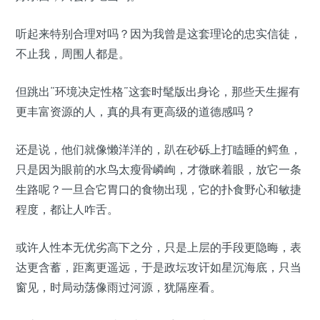
听起来特别合理对吗？因为我曾是这套理论的忠实信徒，
不止我，周围人都是。
但跳出“环境决定性格”这套时髦版出身论，那些天生握有
更丰富资源的人，真的具有更高级的道德感吗？
还是说，他们就像懒洋洋的，趴在砂砾上打瞌睡的鳄鱼，
只是因为眼前的水鸟太瘦骨嶙峋，才微眯着眼，放它一条
生路呢？一旦合它胃口的食物出现，它的扑食野心和敏捷
程度，都让人咋舌。
或许人性本无优劣高下之分，只是上层的手段更隐晦，表
达更含蓄，距离更遥远，于是政坛攻讦如星沉海底，只当
窗见，时局动荡像雨过河源，犹隔座看。