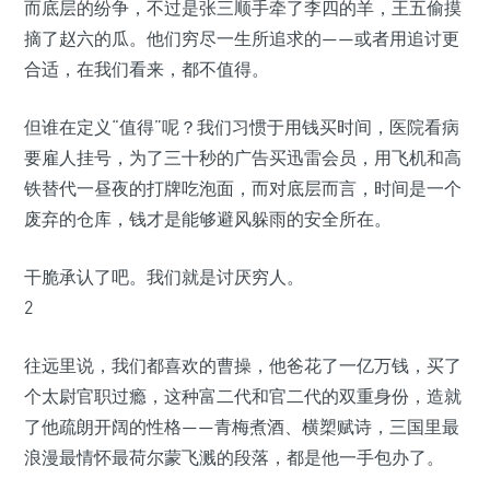
而底层的纷争，不过是张三顺手牵了李四的羊，王五偷摸
摘了赵六的瓜。他们穷尽一生所追求的——或者用追讨更
合适，在我们看来，都不值得。
但谁在定义“值得”呢？我们习惯于用钱买时间，医院看病
要雇人挂号，为了三十秒的广告买迅雷会员，用飞机和高
铁替代一昼夜的打牌吃泡面，而对底层而言，时间是一个
废弃的仓库，钱才是能够避风躲雨的安全所在。
干脆承认了吧。我们就是讨厌穷人。
2
往远里说，我们都喜欢的曹操，他爸花了一亿万钱，买了
个太尉官职过瘾，这种富二代和官二代的双重身份，造就
了他疏朗开阔的性格——青梅煮酒、横槊赋诗，三国里最
浪漫最情怀最荷尔蒙飞溅的段落，都是他一手包办了。