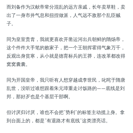
而刘备作为汉献帝辈分混乱的远方亲戚，长年卖草鞋，卖
出了一身市井气息和扭捏做派，人气远不敌那个乱臣贼
子。
同为皇室贵胄，我就更喜欢开凿运河出兵朝鲜的隋炀帝，
这个件件大手笔的败家子，把一个王朝挥霍得气象万千，
反观出身贫寒，从小就是德育标兵的王莽，连改革都改得
窝窝囊囊。
同为开国皇帝，我只听有人想穿越成李世民，叱咤于隋唐
乱世，没听过谁想跟着朱元璋重走讨饭路的——底线是刘
邦，那好歹也是个基层干部啊。
但讨厌归讨厌，谁也不会把“势利”的标签主动揽上身。拿
到台面上的，都是“有退路才有底线”这类漂亮话。