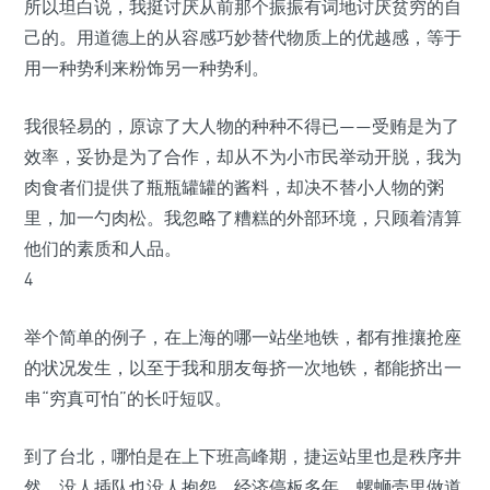
所以坦白说，我挺讨厌从前那个振振有词地讨厌贫穷的自
己的。用道德上的从容感巧妙替代物质上的优越感，等于
用一种势利来粉饰另一种势利。
我很轻易的，原谅了大人物的种种不得已——受贿是为了
效率，妥协是为了合作，却从不为小市民举动开脱，我为
肉食者们提供了瓶瓶罐罐的酱料，却决不替小人物的粥
里，加一勺肉松。我忽略了糟糕的外部环境，只顾着清算
他们的素质和人品。
4
举个简单的例子，在上海的哪一站坐地铁，都有推攘抢座
的状况发生，以至于我和朋友每挤一次地铁，都能挤出一
串“穷真可怕”的长吁短叹。
到了台北，哪怕是在上下班高峰期，捷运站里也是秩序井
然，没人插队也没人抱怨。经济停板多年，螺蛳壳里做道