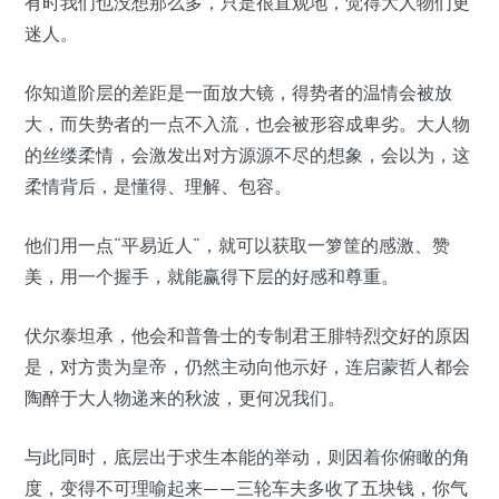
有时我们也没想那么多，只是很直观地，觉得大人物们更
迷人。
你知道阶层的差距是一面放大镜，得势者的温情会被放
大，而失势者的一点不入流，也会被形容成卑劣。大人物
的丝缕柔情，会激发出对方源源不尽的想象，会以为，这
柔情背后，是懂得、理解、包容。
他们用一点“平易近人”，就可以获取一箩筐的感激、赞
美，用一个握手，就能赢得下层的好感和尊重。
伏尔泰坦承，他会和普鲁士的专制君王腓特烈交好的原因
是，对方贵为皇帝，仍然主动向他示好，连启蒙哲人都会
陶醉于大人物递来的秋波，更何况我们。
与此同时，底层出于求生本能的举动，则因着你俯瞰的角
度，变得不可理喻起来——三轮车夫多收了五块钱，你气