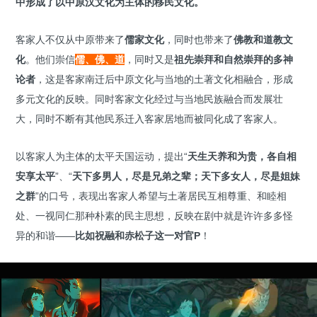
中形成了以中原汉文化为主体的移民文化。
客家人不仅从中原带来了
儒家文化
，同时也带来了
佛教和道教文
化
。他们崇信
儒、佛、道
，同时又是
祖先崇拜和自然崇拜的多神
论者
，这是客家南迁后中原文化与当地的土著文化相融合，形成
多元文化的反映。
同时客家文化经过与当地民族融合而发展壮
大，同时不断有其他民系迁入客家居地而被同化成了客家人。
以客家人为主体的太平天国运动，提出“
天生天养和为贵，各自相
安享太平
”、“
天下多男人，尽是兄弟之辈；天下多女人，尽是姐妹
之群
”的口号，表现出客家人希望与土著居民互相尊重、和睦相
处、一视同仁那种朴素的民主思想，反映在剧中就是许许多多怪
异的和谐——
比如祝融和赤松子这一对官P
！