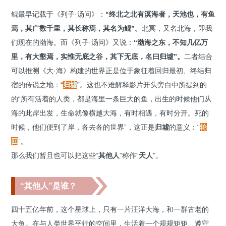
鲲最早记载于《列子·汤问》：
“终北之北有溟海者，天池也，有鱼
焉，其广数千里，其长称焉，其名为鲲”。
北冥，又名北海，即我
们现在的渤海。而《列子·汤问》又说：
“渤海之东，不知几亿万
里，有大壑焉，实惟无底之谷，其下无底，名曰归墟”。
二者结合
可以推测《大·海》构建的世界正是位于象征着回归最初、终结归
宿的传说之地：“
归墟
”。这也不难解释影片开头旁白中所提到的
的“所有活着的人类，都是海里一条巨大的鱼，出生的时候他们从
海的此岸出发，生命就像横越大海，有时相遇，有时分开。死的
时候，他们便到了岸，各去各的世界”，这正是
归墟
的意义：“
轮
回
”。
那么我们暂且也可以把这些“
其他人
”称作“
天人
”。
“其他人”是谁？
四十五亿年前，这个星球上，只有一片汪洋大海，和一群古老的
大鱼。在与人类世界平行的空间里，生活着一个规规矩矩、遵守