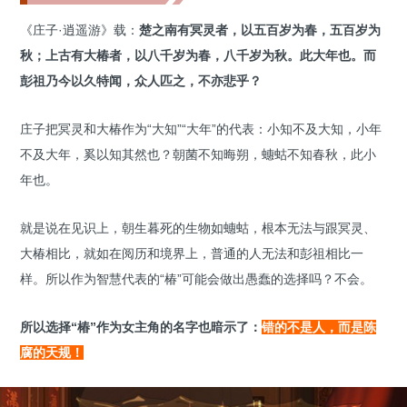
《庄子·逍遥游》载：
楚之南有冥灵者，以五百岁为春，五百岁为
秋；上古有大椿者，以八千岁为春，八千岁为秋。此大年也。而
彭祖乃今以久特闻，众人匹之，不亦悲乎？
庄子把冥灵和大椿作为“大知”“大年”的代表：小知不及大知，小年
不及大年，奚以知其然也？朝菌不知晦朔，蟪蛄不知春秋，此小
年也。
就是说在见识上，朝生暮死的生物如蟪蛄，根本无法与跟冥灵、
大椿相比，就如在阅历和境界上，普通的人无法和彭祖相比一
样。所以作为智慧代表的“椿”可能会做出愚蠢的选择吗？不会。
所以选择“椿”作为女主角的名字也暗示了：
错的不是人，而是陈
腐的天规！