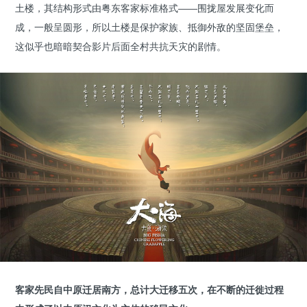
土楼，其结构形式由粤东客家标准格式——围拢屋发展变化而
成，一般呈圆形，所以土楼是保护家族、抵御外敌的坚固堡垒，
这似乎也暗暗契合影片后面全村共抗天灾的剧情。
客家先民自中原迁居南方，总计大迁移五次，在不断的迁徙过程