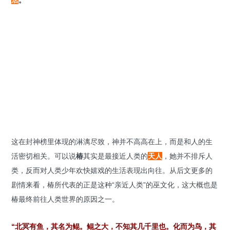
居
。
这在封神榜里体现的淋漓尽致，神并不高高在上，而是和人的生
活密切相关。可以说
椿
其实是最接近人类的
天人
，她并不排斥人
类，反而对人类少年欢快嬉戏的生活表现出向往。从后文更多的
剧情来看，椿所代表的正是这种“亲近人类”的巫文化，这大概也是
椿最终前往人类世界的原因之一。
“北冥有鱼，其名为鲲。鲲之大，不知其几千里也。化而为鸟，其