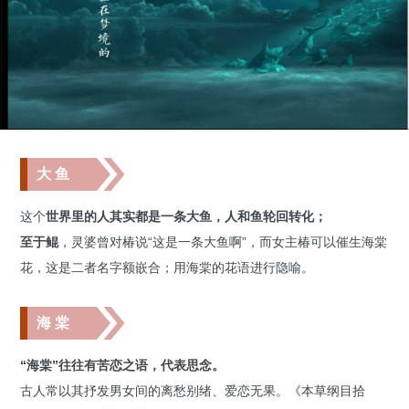
大 鱼
这个
世界里的人其实都是一条大鱼，人和鱼轮回转化；
至于鲲
，灵婆曾对椿说“这是一条大鱼啊”，而女主椿可以催生海棠
花，这是二者名字额嵌合；用海棠的花语进行隐喻。
海 棠
“海棠”往往有苦恋之语，代表思念。
古人常以其抒发男女间的离愁别绪、爱恋无果。《本草纲目拾