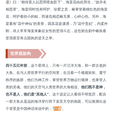
遗》曰：“相传昔人以思而喷血阶下”，海棠花由此而生，“故亦名
相思草”。海棠同时也有呵护、珍爱之意，椿掌管着桃红色的海棠
花，呵护着幼小的鲲，而湫也相恋椿无果，心碎心伤。另外，海
棠素有“花中神仙”的美誉，因其花姿潇洒，乃“花中贵妃”，内柔外
刚，诗人常常海棠来象征女性的坚强斗志，这也契合剧中椿执着
坚强甚至有点固执的逆天之举。
世界观架构
四十五亿年前
，这个星球上，只有一片汪洋大海，和一群古老的
大鱼。在与人类世界平行的空间里，生活着一个规规矩矩、遵守
秩序的族群，他们为神工作，掌管世界万物运行规律，也掌管人
类的灵魂。他们的天空与人类世界的大海相连。
他们既不是神，
也不是人，他们是“其他人”
。
这个设定让人看得不明觉厉，配合
一群大鱼从遥远的海洋穿行而下直至天空的画面，可以推测出这
个背景是中国神话传说中的：“
归墟
”。