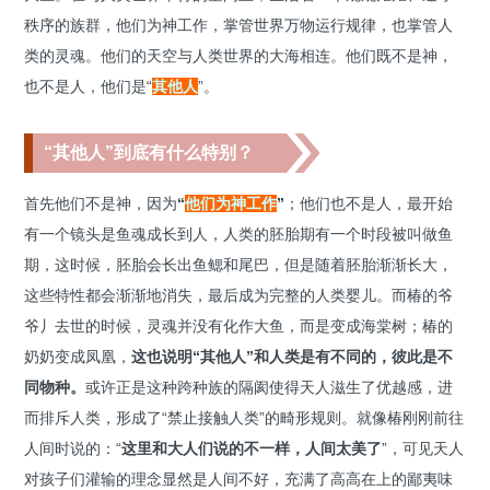
秩序的族群，他们为神工作，掌管世界万物运行规律，也掌管人
类的灵魂。他们的天空与人类世界的大海相连。他们既不是神，
也不是人，他们是“
其他人
”。
“其他人”到底有什么特别？
首先他们不是神，因为
“
他们为神工作
”
；他们也不是人，最开始
有一个镜头是鱼魂成长到人，人类的胚胎期有一个时段被叫做鱼
期，这时候，胚胎会长出鱼鳃和尾巴，但是随着胚胎渐渐长大，
这些特性都会渐渐地消失，最后成为完整的人类婴儿。而椿的爷
爷丿去世的时候，灵魂并没有化作大鱼，而是变成海棠树；椿的
奶奶变成凤凰，
这也说明“其他人”和人类是有不同的，彼此是不
同物种。
或许正是这种跨种族的隔阂使得天人滋生了优越感，进
而排斥人类，形成了“禁止接触人类”的畸形规则。就像椿刚刚前往
人间时说的：“
这里和大人们说的不一样，人间太美了
”，可见天人
对孩子们灌输的理念显然是人间不好，充满了高高在上的鄙夷味