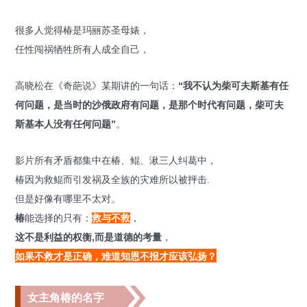
很多人觉得椿是玛丽苏圣母婊，
任性闯祸牺牲所有人成全自己，
高晓松在《奇葩说》某期讲的一句话：
“我不认为柴可夫斯基有任
何问题，是当时的沙俄政府有问题，是那个时代有问题，柴可夫
斯基本人没有任何问题”
。
影片所有矛盾都集中在椿、鲲、湫三人纠葛中，
椿因为救鲲而引发祸及全族的灾难所以被抨击.
但是好像有哪里不太对。
椿
能选择的只有：
救与不救
，
这不是利益的权衡,而是道德的考量
，
如果不救才是正确，难道知恩不报才应该弘扬？
女主角椿的名字