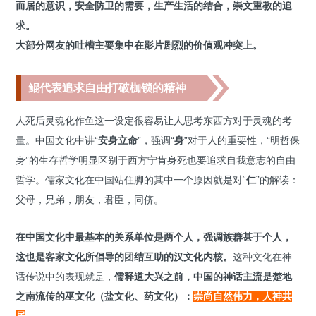
而居的意识，安全防卫的需要，生产生活的结合，崇文重教的追
求。
大部分网友的吐槽主要集中在影片剧烈的价值观冲突上。
鲲代表追求自由打破枷锁的精神
人死后灵魂化作鱼这一设定很容易让人思考东西方对于灵魂的考
量。中国文化中讲“
安身立命
”，强调“
身
”对于人的重要性，“明哲保
身”的生存哲学明显区别于西方宁肯身死也要追求自我意志的自由
哲学。儒家文化在中国站住脚的其中一个原因就是对“
仁
”的解读：
父母，兄弟，朋友，君臣，同侪。
在
中国文化中最基本的关系单位是两个人，强调族群甚于个人，
这也是客家文化所倡导的团结互助的汉文化内核。
这种文化在神
话传说中的表现就是，
儒释道大兴之前，中国的神话主流是楚地
之南流传的巫文化（盐文化、药文化）：
崇尚自然伟力，人神共