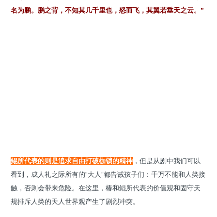
名为鹏。鹏之背，不知其几千里也，怒而飞，其翼若垂天之云。”
鲲所代表的则是追求自由打破枷锁的精神
，但是从剧中我们可以
看到，成人礼之际所有的“大人”都告诫孩子们：千万不能和人类接
触，否则会带来危险。在这里，椿和鲲所代表的价值观和固守天
规排斥人类的天人世界观产生了剧烈冲突。