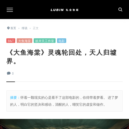
首页
›
传说
›
正文
B&T
大鱼海棠
彼岸天工作室
电影
《大鱼海棠》灵魂轮回处，天人归墟
界。
0
摘要：
怀着一颗现实的心是看不了这部电影的，你得带着梦看。 进了梦
的人，明白它的坚决和感动，清醒的人，嘲笑它的虚妄和做作。