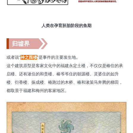
人类在孕育胚胎阶段的鱼期
归墟界
或者说“
神之围楼
”是事件的主要发生地。
这个建筑原型是客家文化中的福建永定土楼，不仅仅是椿住的承
启楼、还有湫住的和贵楼、椿爷爷住的朝源楼、灵婆住的如升
楼、衍香楼、振成楼、椿跑过的木桥、椿和湫策马奔腾的梯田，
都取景于福建和梅州的客家地区。