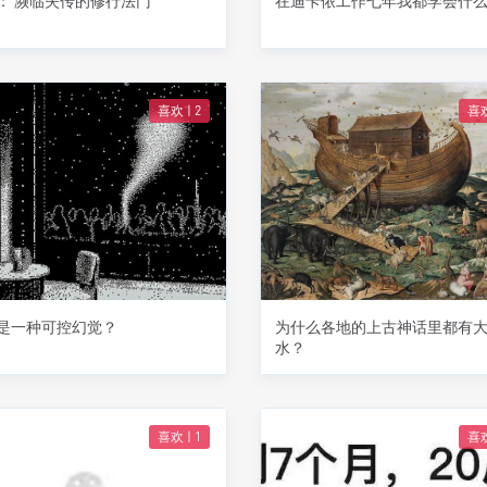
： 濒临失传的修行法门
在迪卡侬工作七年我都学会什
喜欢 |
2
喜欢
是一种可控幻觉？
为什么各地的上古神话里都有
水？
喜欢 |
1
喜欢