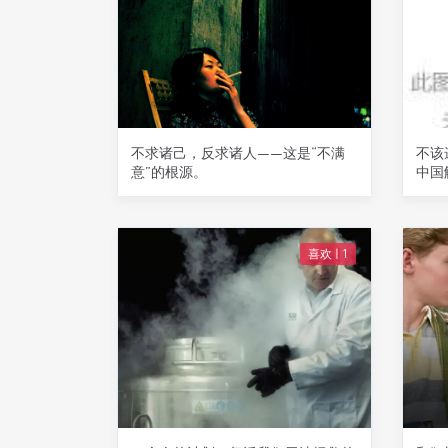
不求诸己，反求诸人——这是“不满
不该
意”的根源。
中国
喜欢 |
1