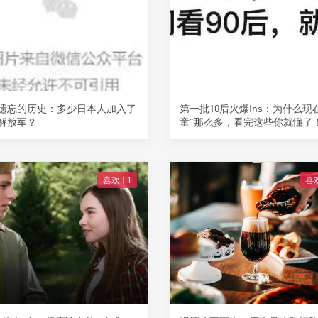
遗忘的历史：多少日本人加入了
第一批10后火爆Ins：为什么现
解放军？
童”那么多，看完这些你就懂了
喜欢 |
1
喜欢