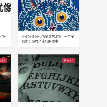
在“神
维多利亚时代的猫痴艺术家 | 一位猫
！
画家伤感而又迷幻的往事
 |
1
喜欢 |
1