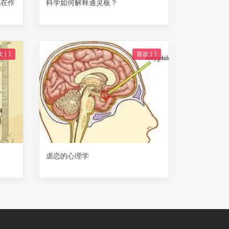
胞在作
科学如何解释通灵板？
 |
1
喜欢 |
1
虐恋的心理学