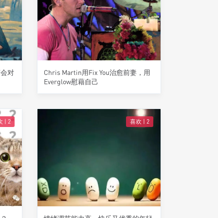
何会对
Chris Martin用Fix You治愈前妻，用
Everglow慰藉自己
 |
2
喜欢 |
2