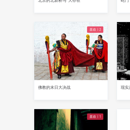
北京的北新桥与“大存在”
蛇门
喜欢 |
2
佛教的末日大决战
现实
喜欢 |
1