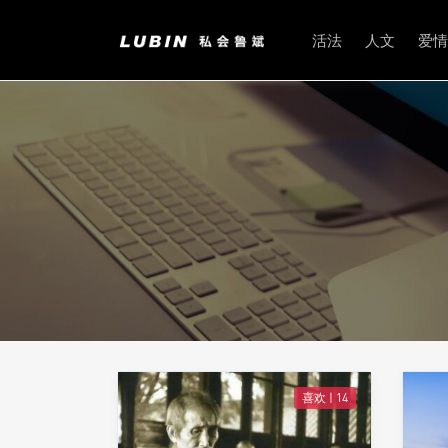
活法
人文
爱情
喜欢 |
14