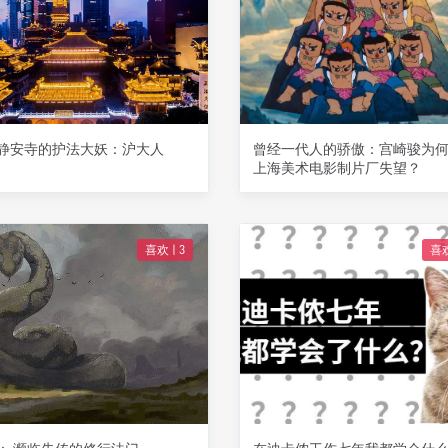
静安寺的护法大妖：沪大人
曾经一代人的骄傲：宫崎骏为
上海美术电影制片厂失望？
喜欢 |
3
喜欢