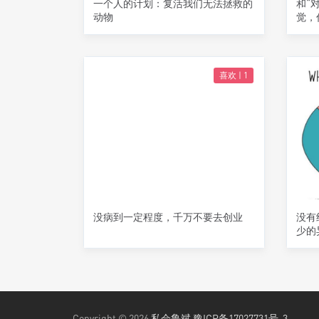
一个人的计划：复活我们无法拯救的
和“
动物
觉，
喜欢 |
1
没病到一定程度，千万不要去创业
没有
少的
Copyright © 2026
私会鲁斌
豫ICP备17027731号-3