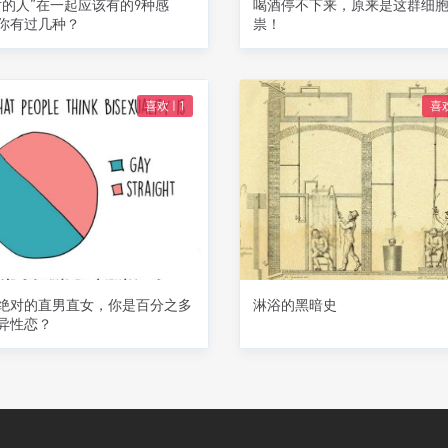
对的人”在一起应该有的9种感
喝酒停不下来，原来是这群细
你有过几种？
祟！
喜欢 |
1
喜欢
绝对的直男直女，你是百分之多
淋浴的黑暗史
异性恋？