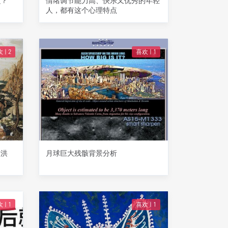
么？
情绪调节能力高、快乐又优秀的年轻
人，都有这个心理特点
 |
2
喜欢 |
1
大洪
月球巨大残骸背景分析
 |
1
喜欢 |
1