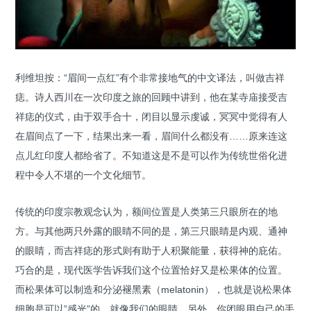
利维坦按：“眉间一点红”有个非常接地气的中文译法，叫做吉祥
痣。诗人西川在一次印度之旅的回顾中讲到，他在某寺庙接受吉
祥痣的仪式，由于双手合十，闭目以显示虔诚，冥冥中觉得有人
在眉间点了一下，结果出来一看，眉间什么都没有……原来连这
点儿红印度人都给省了。不知道这是不是可以作为传统世俗化进
程中令人不堪的一个文化细节。
传统的印度宗教观念认为，额间位置是人类第三只眼所在的地
方。与其他两只外露的眼睛不同的是，第三只眼睛是内观、通神
的眼睛，而吉祥痣的形式则有助于人积聚能量，获得神的庇佑。
巧合的是，现代医学告诉我们这个位置恰好又是松果体的位置。
而松果体可以制造和分泌褪黑素（melatonin），也就是说松果体
细胞是可以”感光”的，就像我们的眼睛。另外，你闭眼用自己的手