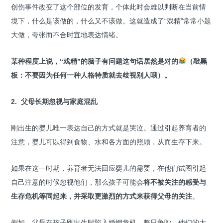
创伤事件改变了这个部位的发育，个体此时会难以判断在当前情
境下，什么是该做的，什么又不该做。这就造成了“戏精”常常小题
大做，夸张而不合时宜地表达情绪。
某种程度上说，“戏精”的脑子有问题这句话居然是对的
（敲黑
板：不要因为任何一种人格特质就去歧视别人哦）。
2. 父母长期忽视与家庭混乱
刚出生的婴儿唯一表达自己的方式就是哭泣。通过引起养育者的
注意，婴儿可以得到食物、水和各方面的照顾，从而生存下来。
如果在这一时期，养育者无法回应婴儿的需要，在他们试图引起
自己注意的时候忽视他们，那么孩子可能会
将不被关注的感受与
生存危机等同起来，并采取更激烈的方式来获得父母的关注
。
例如，父母在孩子刚出生时陷入婚姻危机，整日争吵。他们的大