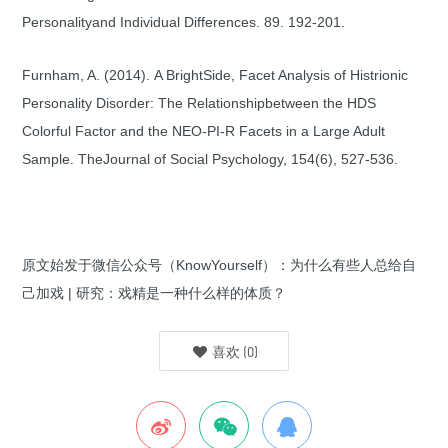
Personalityand Individual Differences. 89. 192-201.
Furnham, A. (2014). A BrightSide, Facet Analysis of Histrionic
Personality Disorder: The Relationshipbetween the HDS
Colorful Factor and the NEO-PI-R Facets in a Large Adult
Sample. TheJournal of Social Psychology, 154(6), 527-536.
原文始发于微信公众号（KnowYourself）：为什么有些人总给自
己加戏 | 研究：戏精是一种什么样的体质？
喜欢
(
0
)