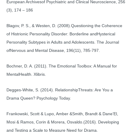
European Archivesof Psychiatric and Clinical Neuroscience, 256
(3), 174 – 186
Blagov, P. S., & Westen, D. (2008).Questioning the Coherence
of Histrionic Personality Disorder: Borderline andHysterical
Personality Subtypes in Adults and Adolescents. The Journal
ofNervous and Mental Disease, 196(11), 785-797.
Bochner, D. A. (2011). The Emotional Toolbox: A Manual for
MentalHealth. Xlibris.
Degges-White, S. (2014). RelationshipThreats: Are You a
Drama Queen? Psychology Today.
Frankowski, Scott & Lupo, Amber &Smith, Brandt & Dane’El,
Mosi & Ramos, Corin & Morera, Osvaldo.(2016). Developing
and Testing a Scale to Measure Need for Drama.