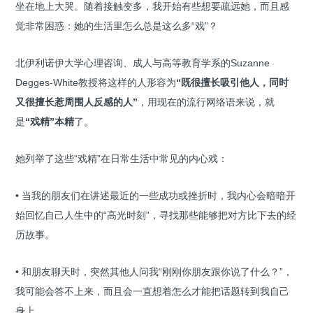
坐在地上大哭。随着接触变多，我开始有些想要疏远她，而且感
觉非常困惑：她的生活里怎么总是这么多“戏”？
北伊利诺伊大学心理咨询、成人与高等教育学系的Suzanne
Degges-White教授将这样的人形容为
“既很擅长吸引他人，同时
又很擅长惹周围人反感的人”
，用现在的流行网络语来说，就
是
“戏精”本精
了。
她列举了这些“戏精”在日常生活中常见的内心戏：
• 当我的朋友们在讲述最近的一些成功或挫折时，我内心会暗暗开
始回忆自己人生中的“高光时刻”，寻找那些能够把对方比下去的经
历故事。
• 和朋友聊天时，突然其他人问我“刚刚你朋友跟你说了什么？”，
我可能会答不上来，而且会一直想着怎么才能把话题转到我自己
身上。