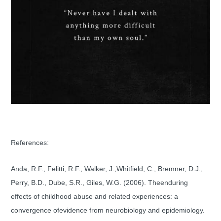
References:
Anda, R.F., Felitti, R.F., Walker, J.,Whitfield, C., Bremner, D.J.,
Perry, B.D., Dube, S.R., Giles, W.G. (2006). Theenduring
effects of childhood abuse and related experiences: a
convergence ofevidence from neurobiology and epidemiology.