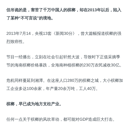
但吊诡的是，害苦了千万中国人的槟榔，却在2013年以后，陷入
了某种“不可言说”的境地。
2013年7月14，央视13套《新闻30分》，曾大篇幅报道槟榔的强
烈致癌性。
节目一经播出，立刻在社会引起轩然大波，导致时下正值采摘季
节的海南槟榔价格暴跌，全海南种植槟榔的230万农民减收30亿。
危机同样蔓延到湘潭。在这座人口280万的槟榔之城，大小槟榔加
工企业多达100余家，年产量20余万吨，工人40万。
槟榔，早已成为地方支柱产业。
任何一点关于槟榔的风吹草动，都可能对GDP造成巨大打击。