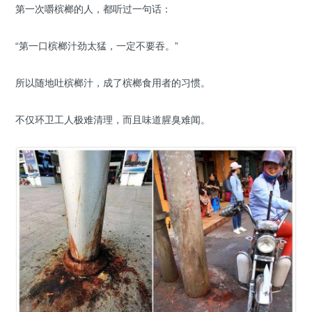
第一次嚼槟榔的人，都听过一句话：
“第一口槟榔汁劲太猛，一定不要吞。”
所以随地吐槟榔汁，成了槟榔食用者的习惯。
不仅环卫工人极难清理，而且味道腥臭难闻。