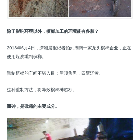
除了影响环境以外，槟榔加工的环境能有多脏？
2013年6月4日，潇湘晨报记者拍到湖南一家龙头槟榔企业，正在
使用煤炭熏制槟榔。
熏制槟榔的车间不堪入目：屋顶焦黑，四壁泛黄。
这种熏制方法，将导致槟榔砷超标。
而砷，是砒霜的主要成分。