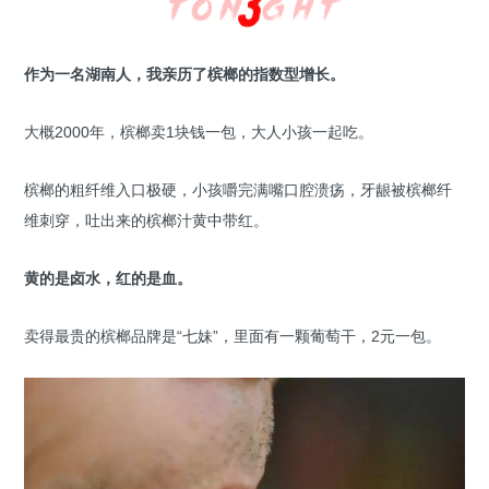
作为一名湖南人，我亲历了槟榔的指数型增长。
大概2000年，槟榔卖1块钱一包，大人小孩一起吃。
槟榔的粗纤维入口极硬，小孩嚼完满嘴口腔溃疡，牙龈被槟榔纤
维刺穿，吐出来的槟榔汁黄中带红。
黄的是卤水，红的是血。
卖得最贵的槟榔品牌是“七妹”，里面有一颗葡萄干，2元一包。