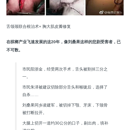
舌颌颈联合根治术+ 胸大肌皮瓣修复
在槟榔产业飞速发展的这20年，像刘桑果这样的悲剧受害者，已
不可数。
市民阳浙金，经受两次手术，舌头被割掉三分之
一。
市民朱泽被建议切除部分舌头和喉咙后，选择了
自杀……
刘桑果同乡凌建军，被切掉下颚、牙床，下颌骨
被打断拉开。
大腿上切开一道约30公分的口子，剔出肉，填补