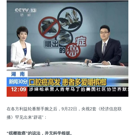
在各方利益轮番掰手腕之后，9月22日，央视2套《经济信息联
播》罕见出来“辟谣”：
“槟榔致癌”的说法，并无科学根据。