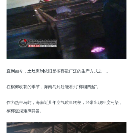
直到如今，土灶熏制依旧是槟榔最广泛的生产方式之一。
在槟榔收获的季节，海南岛到处能看到“榔烟四起”。
作为热带岛屿，海南近几年空气质量转差，经常出现轻度污染，
槟榔熏烟难辞其咎。