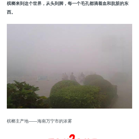
槟榔来到这个世界，从头到脚，每一个毛孔都滴着血和肮脏的东
西。
槟榔主产地——海南万宁市的浓雾