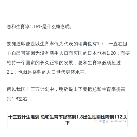
总和生育率1.18%是什么概念呢。
要知道即使是以生育率低为代表的瑞典也有1.7，一直在担
心自己可能因为没有新生人口而灭国的日本也有1.20，而要
维持一个国家的长久正常的发展，总和生育率必须超过
2.1，也就是俗称的人口世代更替水平。
所以我国十三五计划中，明确提出了要把总和生育率提高
到1.8左右。