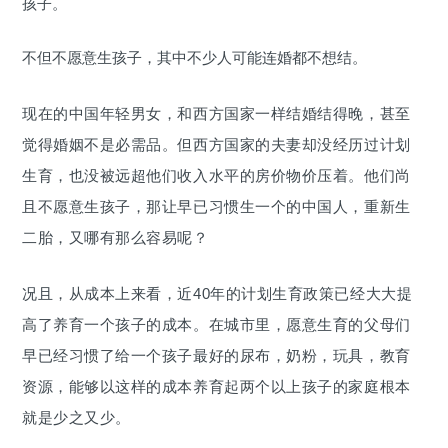
孩子。
不但不愿意生孩子，其中不少人可能连婚都不想结。
现在的中国年轻男女，和西方国家一样结婚结得晚，甚至
觉得婚姻不是必需品。但西方国家的夫妻却没经历过计划
生育，也没被远超他们收入水平的房价物价压着。他们尚
且不愿意生孩子，那让早已习惯生一个的中国人，重新生
二胎，又哪有那么容易呢？
况且，从成本上来看，近40年的计划生育政策已经大大提
高了养育一个孩子的成本。在城市里，愿意生育的父母们
早已经习惯了给一个孩子最好的尿布，奶粉，玩具，教育
资源，能够以这样的成本养育起两个以上孩子的家庭根本
就是少之又少。