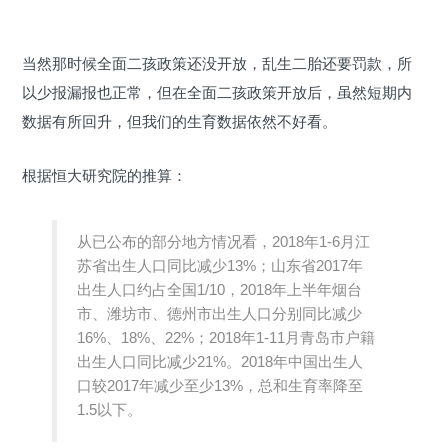
当然那时候全面二孩政策还没开放，乱生二胎还要罚款，所
以少报漏报也正常，但在全面二孩政策开放后，虽然短期内
数据有所回升，但我们的生育数据依然不好看。
根据恒大研究院的推算：
从已公布的部分地方情况看，2018年1-6月江
苏省出生人口同比减少13%；山东省2017年
出生人口约占全国1/10，2018年上半年烟台
市、潍坊市、德州市出生人口分别同比减少
16%、18%、22%；2018年1-11月青岛市户籍
出生人口同比减少21%。2018年中国出生人
口较2017年减少至少13%，总和生育率降至
1.5以下。