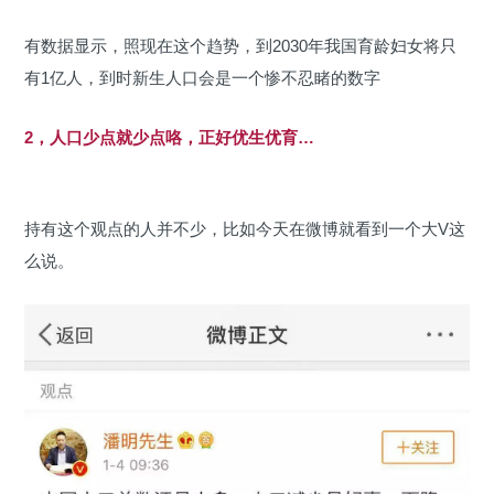
有数据显示，照现在这个趋势，到2030年我国育龄妇女将只
有1亿人，到时新生人口会是一个惨不忍睹的数字
2，人口少点就少点咯，正好优生优育…
持有这个观点的人并不少，比如今天在微博就看到一个大V这
么说。