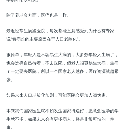
除了养老金方面，医疗也是一样。
最近经常生病跑医院，每次都能直观感受到为什么有专家
说“看病难的主要原因在于人口老龄化”。
很简单，年轻人是不容易生大病的，大多数年轻人生病了，
也会选择自己待着，不去医院，但老人很容易生大病，生病
了一定要去医院，所以一个国家老人越多，医疗资源就越紧
张。
如果未来人口老龄化加剧，可能医院会更加人满为患。
本来我们国家医生就不如发达国家待遇好，愿意念医学的学
生就不多，如果未来会有更多病人，将是非常可怕的一件
事。