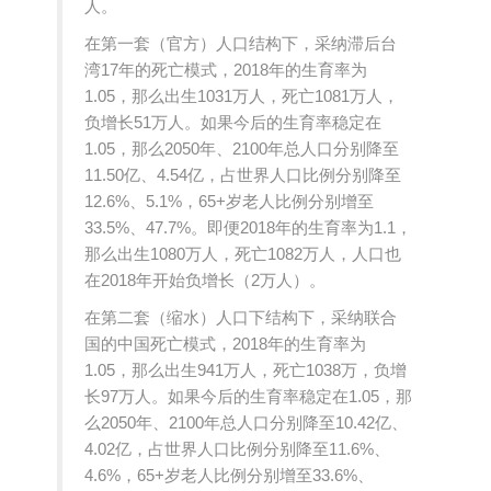
人。
在第一套（官方）人口结构下，采纳滞后台
湾17年的死亡模式，2018年的生育率为
1.05，那么出生1031万人，死亡1081万人，
负增长51万人。如果今后的生育率稳定在
1.05，那么2050年、2100年总人口分别降至
11.50亿、4.54亿，占世界人口比例分别降至
12.6%、5.1%，65+岁老人比例分别增至
33.5%、47.7%。即便2018年的生育率为1.1，
那么出生1080万人，死亡1082万人，人口也
在2018年开始负增长（2万人）。
在第二套（缩水）人口下结构下，采纳联合
国的中国死亡模式，2018年的生育率为
1.05，那么出生941万人，死亡1038万，负增
长97万人。如果今后的生育率稳定在1.05，那
么2050年、2100年总人口分别降至10.42亿、
4.02亿，占世界人口比例分别降至11.6%、
4.6%，65+岁老人比例分别增至33.6%、