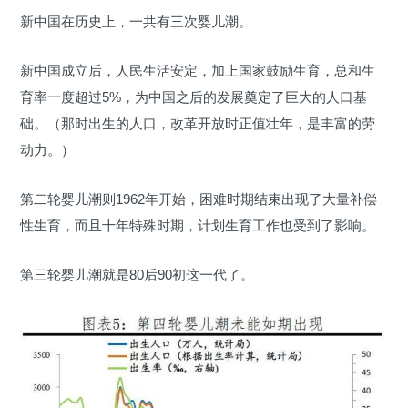
新中国在历史上，一共有三次婴儿潮。
新中国成立后，人民生活安定，加上国家鼓励生育，总和生
育率一度超过5%，为中国之后的发展奠定了巨大的人口基
础。（那时出生的人口，改革开放时正值壮年，是丰富的劳
动力。）
第二轮婴儿潮则1962年开始，困难时期结束出现了大量补偿
性生育，而且十年特殊时期，计划生育工作也受到了影响。
第三轮婴儿潮就是80后90初这一代了。