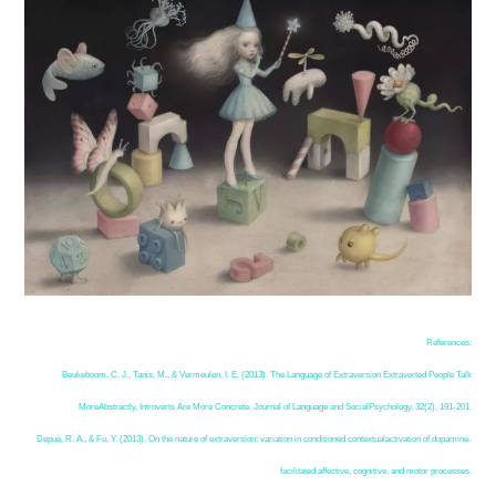
References:
Beukeboom, C. J., Tanis, M., & Vermeulen, I. E. (2013). The Language of Extraversion Extraverted People Talk
MoreAbstractly, Introverts Are More Concrete. Journal of Language and SocialPsychology, 32(2), 191-201.
Depue, R. A., & Fu, Y. (2013). On the nature of extraversion: variation in conditioned contextualactivation of dopamine-
facilitated affective, cognitive, and motor processes.