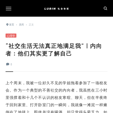
首页
›
灵药
›
正文
心理学
“社交生活无法真正地满足我” | 内向
者：他们其实更了解自己
0
上个周末，我被一位好久不见的学姐拖着参加了一场校友
会。作为一个典型的不善社交的内向者，我虽然在三小时
里强撑着和十几个不认识的校友寒暄、聊天，但在半夜终
于回到家里、打开卧室门的一瞬间，我就像一滩泥一样瘫
倒在了地毯上。即使并没有喝酒，却只觉得头晕乏力，如