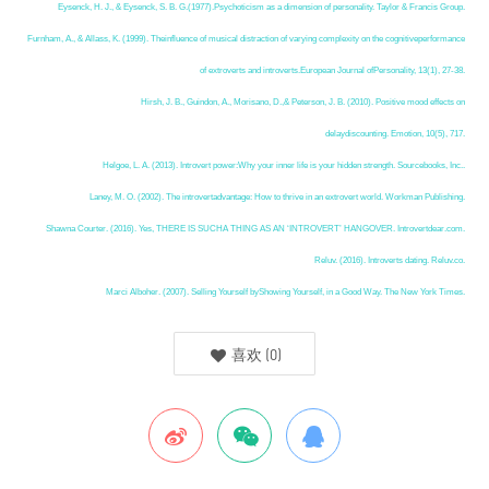
Eysenck, H. J., & Eysenck, S. B. G.(1977).Psychoticism as a dimension of personality. Taylor & Francis Group.
Furnham, A., & Allass, K. (1999). Theinfluence of musical distraction of varying complexity on the cognitiveperformance
of extroverts and introverts.European Journal ofPersonality, 13(1), 27-38.
Hirsh, J. B., Guindon, A., Morisano, D.,& Peterson, J. B. (2010). Positive mood effects on
delaydiscounting. Emotion, 10(5), 717.
Helgoe, L. A. (2013). Introvert power:Why your inner life is your hidden strength. Sourcebooks, Inc..
Laney, M. O. (2002). The introvertadvantage: How to thrive in an extrovert world. Workman Publishing.
Shawna Courter. (2016). Yes, THERE IS SUCHA THING AS AN ‘INTROVERT’ HANGOVER. Introvertdear.com.
Reluv. (2016). Introverts dating. Reluv.co.
Marci Alboher. (2007). Selling Yourself byShowing Yourself, in a Good Way. The New York Times.
喜欢
(
0
)