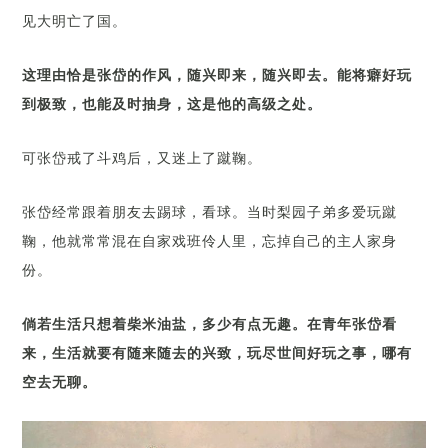
见大明亡了国。
这理由恰是张岱的作风，随兴即来，随兴即去。能将癖好玩
到极致，也能及时抽身，这是他的高级之处。
可张岱戒了斗鸡后，又迷上了蹴鞠。
张岱经常跟着朋友去踢球，看球。当时梨园子弟多爱玩蹴
鞠，他就常常混在自家戏班伶人里，忘掉自己的主人家身
份。
倘若生活只想着柴米油盐，多少有点无趣。在青年张岱看
来，生活就要有随来随去的兴致，玩尽世间好玩之事，哪有
空去无聊。