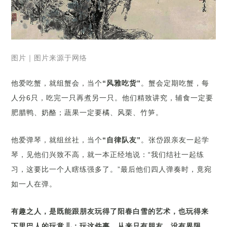
图片｜图片来源于网络
他爱吃蟹，就组蟹会，当个
“风雅吃货”
。蟹会定期吃蟹，每
人分6只，吃完一只再煮另一只。他们精致讲究，辅食一定要
肥腊鸭、奶酪；蔬果一定要橘、风栗、竹笋。
他爱弹琴，就组丝社，当个
“自律队友”
。张岱跟亲友一起学
琴，见他们兴致不高，就一本正经地说：“我们结社一起练
习，这要比一个人瞎练强多了。”最后他们四人弹奏时，竟宛
如一人在弹。
有趣之人，是既能跟朋友玩得了阳春白雪的艺术，也玩得来
下里巴人的玩意儿；玩这件事，从来只有朋友，没有界限。