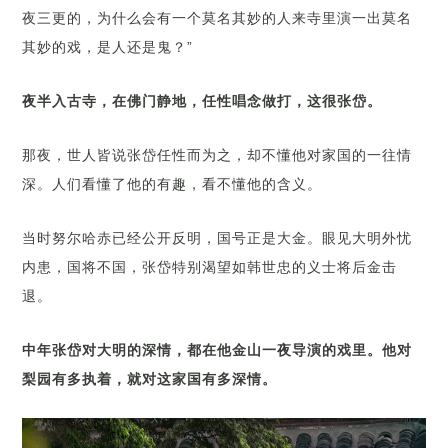
夜三更的，为什么会有一个莫名其妙的人来寺里演一出莫名
其妙的戏，是人还是鬼？”
夜半入古寺，在佛门静地，任性唱念做打，这很张岱。
那夜，世人皆说张岱任性而为之，却不懂他对家国的一往情
深。人们看懂了他的有趣，看不懂他的含义。
当时努尔哈赤已经公开反明，国号正是大金。眼见大明外忧
内患，国将不国，张岱特别渴望如韩世忠的义士将后金击
退。
中年张岱对大明的深情，都在他金山一夜导演的戏里。他对
梨园有多执着，就对这家国有多深情。