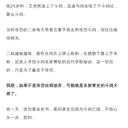
他25岁时，又突然迷上了斗鸡，迅速与鸡友组了个斗鸡社，
聚众斗鸡。
当时张岱的二叔每天带着古董字画去和张岱斗鸡，但往往输
得精光。
二叔越输越恼，索性在鸡爪上绑上铁刺，在翅膀下撒上芥末
粉，还派人寻找斗鸡名家樊哙的后代求取秘诀。这一切目
的，只是为了赢侄子张岱。
我想，如果不是张岱自我放弃，可能就是名留青史的斗鸡大
师了。
有一天，张岱看杂史书，看到唐玄宗因为斗鸡亡国，不惊心
头一凉，想到：