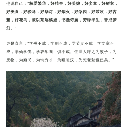
他说自己：“
极爱繁华，好精舍，好美婢，好娈童，好鲜衣，
好美食，好骏马，好华灯，好烟火，好梨园，好鼓吹，好古
董，好花鸟，兼以茶淫橘虐，书蠹诗魔，劳碌半生，皆成梦
幻。
”
更是直言：“学书不成，学剑不成，学节义不成，学文章不
成，学仙学佛，学农学圃，俱不成。任世人呼之为败子，为
废物，为顽民，为钝秀才，为瞌睡汉，为死老魅也已矣。”