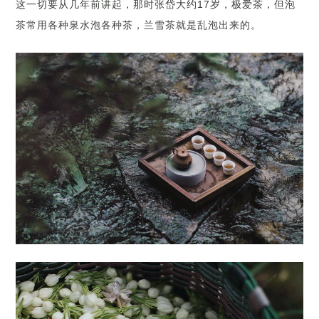
这一切要从几年前讲起，那时张岱大约17岁，极爱茶，但泡
茶常用各种泉水泡各种茶，兰雪茶就是乱泡出来的。