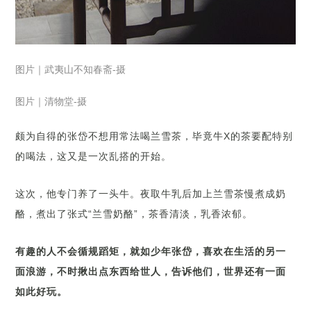
图片｜武夷山不知春斋-摄
图片｜清物堂-摄
颇为自得的张岱不想用常法喝兰雪茶，毕竟牛X的茶要配特别
的喝法，这又是一次乱搭的开始。
这次，他专门养了一头牛。夜取牛乳后加上兰雪茶慢煮成奶
酪，煮出了张式“兰雪奶酪”，茶香清淡，乳香浓郁。
有趣的人不会循规蹈矩，就如少年张岱，喜欢在生活的另一
面浪游，不时揪出点东西给世人，告诉他们，世界还有一面
如此好玩。