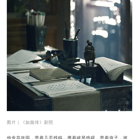
图片｜《如懿传》剧照
他舍弃故园，带着几页残稿，携着破琴残砚，带着孩子，披