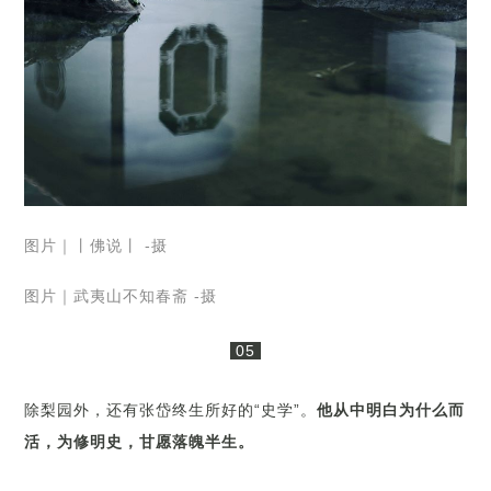
图片｜丨佛说丨 -摄
图片｜武夷山不知春斋 -摄
05
除梨园外，还有张岱终生所好的“史学”。
他从中明白为什么而
活，为修明史，甘愿落魄半生。