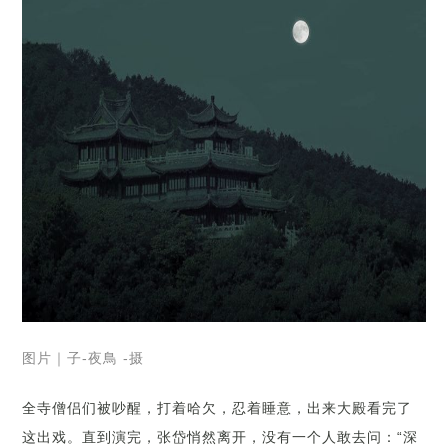
图片｜子-夜鳥 -摄
全寺僧侣们被吵醒，打着哈欠，忍着睡意，出来大殿看完了
这出戏。直到演完，张岱悄然离开，没有一个人敢去问：“深