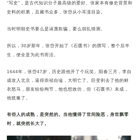
“写史”，是古代知识分子最高级的爱好。张家本有修史背景和
史料的积累，且藏书众多，张岱从小耳濡目染。
当时明朝史书要么是诬蔑欺骗，要么胡乱猜测。
所以，30岁那年，张岱开始了《石匮书》的撰写，整个后半
生，便全是为此书而活。
1644年，张岱47岁，历史跟他开了个玩笑。阳春三月，李自
成攻入北京，逼得崇祯自缢，大明亡了。巨变剥去了他的鲜
衣怒马，朋友纷纷殉节，他也想效仿，但《石匮书》未成，
他犹豫了。
有些人的成熟，是突然的。当他懂得了世间险恶，身世飘零
时，就突然长大了。