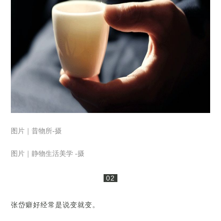
图片｜昔物所-摄
图片｜静物生活美学 -摄
02
张岱癖好经常是说变就变。