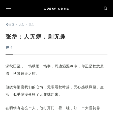
首页
›
人文
›
正文
张岱：人无癖，则无趣
0
深秋已至，一场秋雨一场寒，周边湿湿冷冷，却正是秋意最
浓，秋景最美之时。
但疲倦消磨我们的心情，无暇看秋叶落，无心感秋风起。生
活，似乎慢慢变得了无趣味起来。
在明朝有这么个人，他打开门一看：哇，好一个大雪初霁，