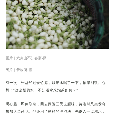
图片｜武夷山不知春斋-摄
图片｜昔物所-摄
有一次，张岱经过斑竹庵，取泉水喝了一下，顿感别致。心
想：“这么靓的水，不知道拿来泡茶如何？”
玩心起，即刻取泉，回去闲置三天去腥味，待泡时又突发奇
想加入茉莉花。他还用了别样的冲泡法，先倒入一点沸水，