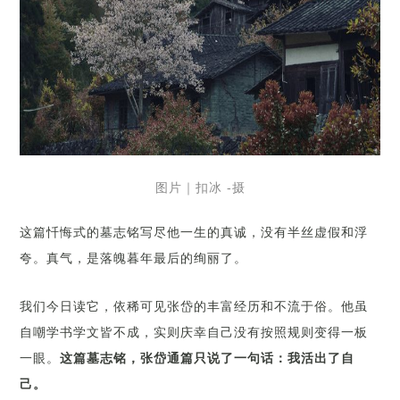
图片｜扣冰 -摄
这篇忏悔式的墓志铭写尽他一生的真诚，没有半丝虚假和浮
夸。真气，是落魄暮年最后的绚丽了。
我们今日读它，依稀可见张岱的丰富经历和不流于俗。他虽
自嘲学书学文皆不成，实则庆幸自己没有按照规则变得一板
一眼。
这篇墓志铭，张岱通篇只说了一句话：我活出了自
己。