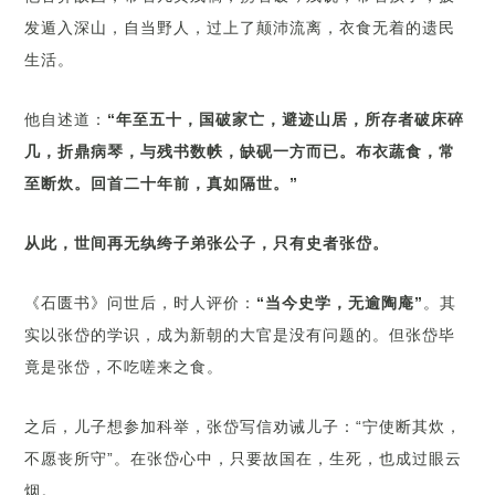
发遁入深山，自当野人，过上了颠沛流离，衣食无着的遗民
生活。
他自述道：
“年至五十，国破家亡，避迹山居，所存者破床碎
几，折鼎病琴，与残书数帙，缺砚一方而已。布衣蔬食，常
至断炊。回首二十年前，真如隔世。”
从此，世间再无纨绔子弟张公子，只有史者张岱。
《石匮书》问世后，时人评价：
“当今史学，无逾陶庵”
。其
实以张岱的学识，成为新朝的大官是没有问题的。但张岱毕
竟是张岱，不吃嗟来之食。
之后，儿子想参加科举，张岱写信劝诫儿子：“宁使断其炊，
不愿丧所守”。在张岱心中，只要故国在，生死，也成过眼云
烟。