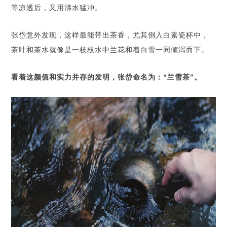
等凉透后，又用沸水猛冲。
张岱意外发现，这样最能带出茶香，尤其倒入白素瓷杯中，
茶叶和茶水就像是一枝枝水中兰花和着白雪一同倾泻而下。
看着这颜值和实力并存的发明，张岱命名为：“兰雪茶”。