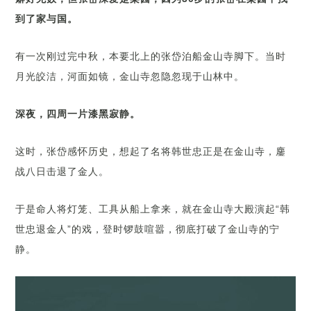
到了家与国。
有一次刚过完中秋，本要北上的张岱泊船金山寺脚下。当时
月光皎洁，河面如镜，金山寺忽隐忽现于山林中。
深夜，四周一片漆黑寂静。
这时，张岱感怀历史，想起了名将韩世忠正是在金山寺，鏖
战八日击退了金人。
于是命人将灯笼、工具从船上拿来，就在金山寺大殿演起“韩
世忠退金人”的戏，登时锣鼓喧嚣，彻底打破了金山寺的宁
静。