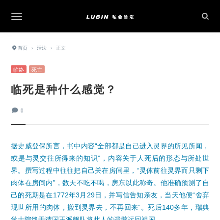
首页
›
活法
›
正文
临终
死亡
临死是种什么感觉？
0
据史威登保所言，书中内容“全部都是自己进入灵界的所见所闻，
或是与灵交往所得来的知识”，内容关于人死后的形态与所处世
界。撰写过程中往往把自己关在房间里，“灵体前往灵界而只剩下
肉体在房间内”，数天不吃不喝，房东以此称奇。他准确预测了自
己的死期是在1772年3月29日，并写信告知亲友，当天他便“舍弃
现世所用的肉体，搬到灵界去，不再回来”。死后140多年，瑞典
学士院终于请国王派舰队将此人的遗骸运回祖国。