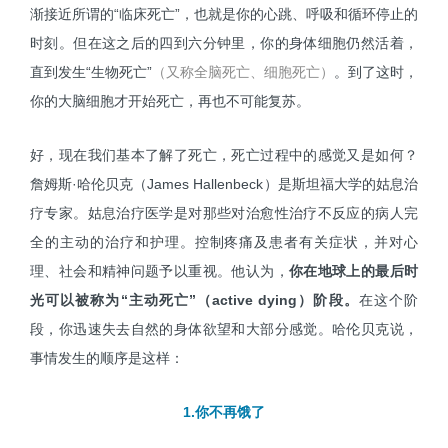
渐接近所谓的“临床死亡”，也就是你的心跳、呼吸和循环停止的
时刻。但在这之后的四到六分钟里，你的身体细胞仍然活着，
直到发生“生物死亡”
（又称全脑死亡、细胞死亡）
。到了这时，
你的大脑细胞才开始死亡，再也不可能复苏。
好，现在我们基本了解了死亡，死亡过程中的感觉又是如何？
詹姆斯·哈伦贝克（James Hallenbeck）是斯坦福大学的姑息治
疗专家。姑息治疗医学是对那些对治愈性治疗不反应的病人完
全的主动的治疗和护理。控制疼痛及患者有关症状，并对心
理、社会和精神问题予以重视。他认为，
你在地球上的最后时
光可以被称为“主动死亡”（active dying）阶段。
在这个阶
段，你迅速失去自然的身体欲望和大部分感觉。哈伦贝克说，
事情发生的顺序是这样：
1.你不再饿了