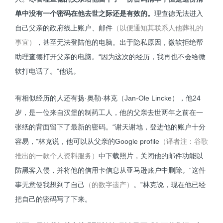
单中没有一个密码在他去世之际还是有效的。
理查德无法进入
自己父亲的政府线上账户、邮件
（以便通知其联系人他葬礼的
事宜）
，甚至无法登陆他的电脑。出于隐私原因，微软拒绝帮
助理查德打开父亲的电脑。“因为这次的经历，我再也不会给微
软打电话了。”他说。
有相似经历的人还有扬·奥勒·林克（Jan-Ole Lincke），他24
岁，是一位来自汉堡的制药工人，他的父亲去世两年之前在一
张纸的背面留下了最新的密码。“谢天谢地，登进他的账户十分
容易，”林克说，他可以从父亲的Google profile
（译者注：谷歌
推出的一款个人资料服务）
中下载照片，关闭他的邮件功能以
防黑客入侵，并将他的信用卡信息从亚马逊账户中删除。“这件
事无意使我想到了自己
（的数字遗产）
。”林克说，现在他已经
把自己的密码写了下来。