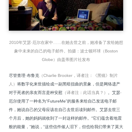
2010年艾瑟·厄尔在家中……在她去世之前，她准备了发给她想
象中未来的自己的电子邮件。拍摄：波士顿环球（Boston
Globe）由盖蒂图片社发布
尽管查理·布鲁克
（Charlie Brooker，译者注：《黑镜》制片
人）
将数字化来世描绘成一副黑暗扭曲的景象，但是网络遗产
对于死者的亲友而言是种安慰
（译者注：此话当真？）
。艾瑟·
厄尔使用了一种名为“FutureMe”的服务来给自己发送电子邮
件，她说自己的父母应该在自己去世后读到邮件。艾瑟去世三
个月后，她的妈妈就收到了一封这样的邮件。“它们蕴含着地震
般的能量，”她说，“这些信件催人泪下，但也给我们带来了莫大