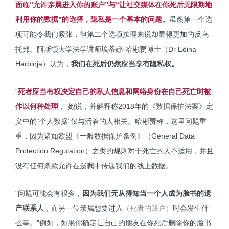
面临“允许亲属进入你的账户”与“让社交媒体在你死后无限期地
利用你的数据”的选择，隐私是一个基本的问题。
虽然第一个选
项可能令我们紧张，但第二个选项按理来说却显得更加的反乌
托邦。阿斯顿大学法学讲师埃蒂娜·哈彬贾博士（Dr Edina
Harbinja）认为，
我们在死后仍然应当享有隐私权。
“
死者应当有权决定自己的私人信息和网络身份在自己死亡时被
作以何种处理
，”她说，并解释称2018年的《数据保护法案》定
义中的“个人数据”仅与活着的人相关。哈彬贾称，这里问题重
重，因为诸如欧盟《一般数据保护条例》（General Data
Protection Regulation）之类的规则对于死亡的人不适用，并且
没有任何条款允许在遗嘱中传递我们的线上数据。
“问题可能会有很多，
因为我们无从得知当一个人成为脸书的遗
产联系人
，而另一位亲属想要进入
（死者的账户）
时会发生什
么事。”例如，如果你确定让自己的朋友在你死后删除你的脸书