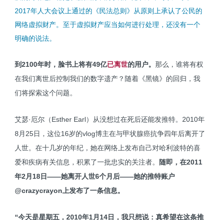
2017年人大会议上通过的《民法总则》从原则上承认了公民的
网络虚拟财产。至于虚拟财产应当如何进行处理，还没有一个
明确的说法。
到2100年时，脸书上将有49亿
已离世
的用户。
那么，谁将有权
在我们离世后控制我们的数字遗产？随着《黑镜》的回归，我
们将探索这个问题。
艾瑟·厄尔（Esther Earl）从没想过在死后还能发推特。2010年
8月25日，这位16岁的vlog博主在与甲状腺癌抗争四年后离开了
人世。在十几岁的年纪，她在网络上发布自己对哈利波特的喜
爱和疾病有关信息，积累了一批忠实的关注者。
随即，在2011
年2月18日——她离开人世6个月后——她的推特账户
@crazycrayon上发布了一条信息。
“今天是星期五，2010年1月14日，我只想说：真希望在这条推