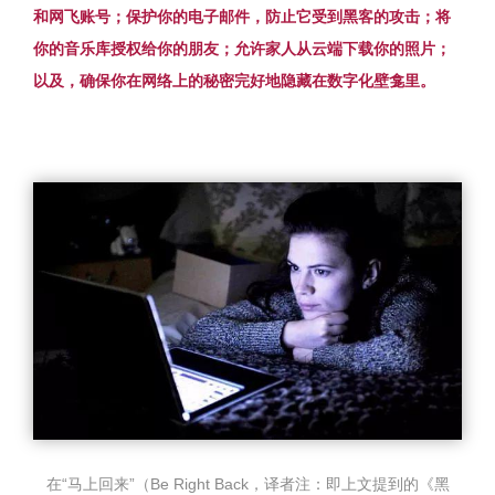
和网飞账号；
保护你的电子邮件，防止它受到黑客的攻击；
将
你的音乐库授权给你的朋友；
允许家人从云端下载你的照片；
以及，确保你在网络上的秘密完好地隐藏在数字化壁龛里。
在“马上回来”（Be Right Back，译者注：
即上文提到的《黑