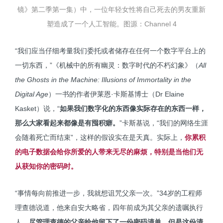
镜》第二季第一集）中，一位年轻女性将自己死去的男友重新
塑造成了一个人工智能。
图源：
Channel 4
“我们应当仔细考量我们委托或者储存在任何一个数字平台上的
一切东西，”《机械中的所有幽灵：数字时代的不朽幻象》（
All
the Ghosts in the Machine: Illusions of Immortality in the
Digital Age
）一书的作者伊莱恩·卡斯基博士（Dr Elaine
Kasket）说，“
如果我们数字化的东西像实际存在的东西一样，
那么大家看起来都像是有囤积癖。
”卡斯基说，“我们的网络生涯
会随着死亡而结束”，这样的假设实在是天真。实际上，
你累积
的电子数据会给你所爱的人带来无尽的麻烦，特别是当他们无
从获知你的密码时。
“事情每向前推进一步，我就想诅咒父亲一次。”34岁的工程师
理查德说道，他来自安大略省，四年前成为其父亲的遗嘱执行
人。
尽管理查德的父亲给他留下了一份密码清单，但是这份清