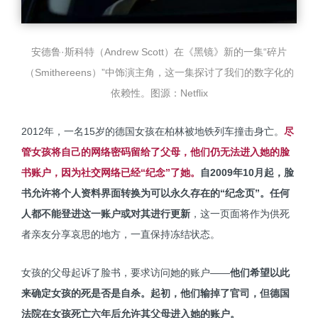
安德鲁·斯科特（Andrew Scott）在《黑镜》新的一集“碎片
（Smithereens）”中饰演主角，这一集探讨了我们的数字化的
依赖性。
图源：
Netflix
2012年，一名15岁的德国女孩在柏林被地铁列车撞击身亡。
尽
管女孩将自己的网络密码留给了父母，他们仍无法进入她的脸
书账户，因为社交网络已经“纪念”了她。
自2009年10月起，脸
书允许将个人资料界面转换为可以永久存在的“纪念页”。
任何
人都不能登进这一账户或对其进行更新
，这一页面将作为供死
者亲友分享哀思的地方，一直保持冻结状态。
女孩的父母起诉了脸书，要求访问她的账户——
他们希望以此
来确定女孩的死是否是自杀。
起初，他们输掉了官司，但德国
法院在女孩死亡六年后允许其父母进入她的账户。