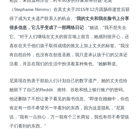
相反，来自温布尔登，时年50岁的作家斯蒂芬妮·尼莫
（Stephanie Nimmo）在其丈夫于2015年12月因肠癌逝世后获
得了成为丈夫遗产联系人的机会。“
我的丈夫和我在脸书上分享
很多信息，它几乎变成了一部网络日记
，”她说，“我不想失去
它。”对于人们继续在丈夫的留言墙上留言，她感到很开心，还
喜欢在关于他们孩子取得成绩的推文上加上丈夫的标签。“我没
有自怨自怜，也没有在创造圣殿，我只是承认孩子们的父亲还
活着，并且在我们的生活中扮演着某种角色。”她解释道。
尼莫现在热衷于鼓励人们计划自己的数字遗产。她的丈夫也给
她留下了自己的Reddit、推特、谷歌和线上银行账户的密码。
他还删除了不想让妻子看见的脸书信息。“即使在婚姻中，你也
肯定有一些不希望另一半看到的东西，因为这是隐私，”尼莫
说，“我有一点担心，万一我有个三长两短，我也有些不希望孩
子们看到的东西。”