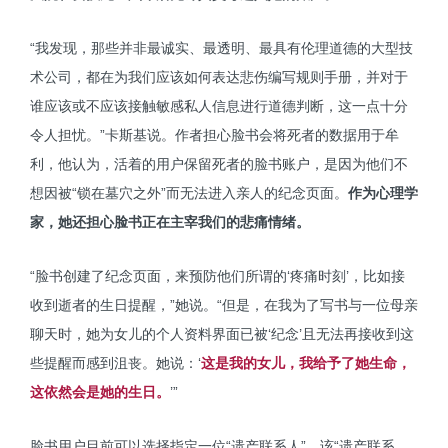
“我发现，那些并非最诚实、最透明、最具有伦理道德的大型技
术公司，都在为我们应该如何表达悲伤编写规则手册，并对于
谁应该或不应该接触敏感私人信息进行道德判断，这一点十分
令人担忧。”卡斯基说。作者担心脸书会将死者的数据用于牟
利，他认为，活着的用户保留死者的脸书账户，是因为他们不
想因被“锁在墓穴之外”而无法进入亲人的纪念页面。
作为心理学
家，她还担心脸书正在主宰我们的悲痛情绪。
“脸书创建了纪念页面，来预防他们所谓的‘疼痛时刻’，比如接
收到逝者的生日提醒，”她说。“但是，在我为了写书与一位母亲
聊天时，她为女儿的个人资料界面已被‘纪念’且无法再接收到这
些提醒而感到沮丧。她说：‘
这是我的女儿，我给予了她生命，
这依然会是她的生日。
’”
脸书用户目前可以选择指定一位“遗产联系人”，该“遗产联系