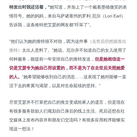
特发出时我还活着，”
她写道，并加上了一个戴着墨镜微笑的表
情符号。她的妈妈，来自马萨诸塞州的罗利·厄尔（Lori Earl）
告诉我，这条推特把艾瑟的网友都“吓坏了”。
“他们认为她的推特很不对劲，因为这件事
（去世后仍然能发出
推特）
太出人意料了。”她说。厄尔并不知道自己的女儿使用了
何种服务，能提前一年安排自己的推特发送，
但是她相信这一
切是艾瑟专为她自己而设置的，而不是为了在去世后关照她爱
的人。
“她希望能够收到自己的消息……这表现了她对能够一直
活下去的希冀与渴望，以及对生命延续的坚持。”
尽管艾瑟并不打算把自己的推文变成给家人的遗言，但是现在
有很多服务鼓励人们规划自己身后的线上生活。死后还想在社
交媒体上发布内容并和朋友们交流吗？有很多应用程序能够实
现这一想法！