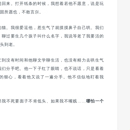
递回来。打开纸条的时候，我想着若他不愿意，说是玩
固所愿也，不敢言尔。
的猫。我很爱逗他，惹生气了就摸摸鼻子自己哄。我们
，聊过要生几个孩子叫什么名字，我说等老了我要活的
头到老。
忙到没有时间和他聊文学聊生活，也没有精力去哄生气
我们分手吧。他一下子红了眼睛，也不说话，只是看着
的狠心，看着他又说了一遍分手。他不信似地盯着我
果我不死要面子不肯低头、如果我不嘴贱……
哪怕一个