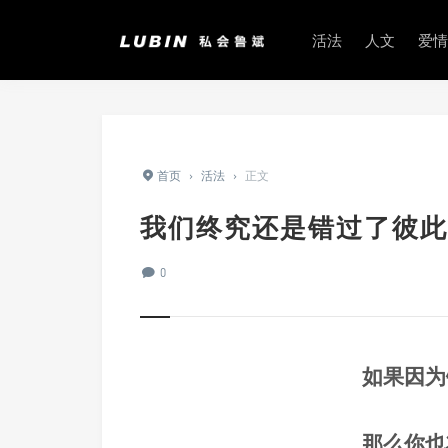
活法
人文
爱情
首页
›
活法
›
正文
我们终究还是错过了彼此 
0
如果因为
那么你也