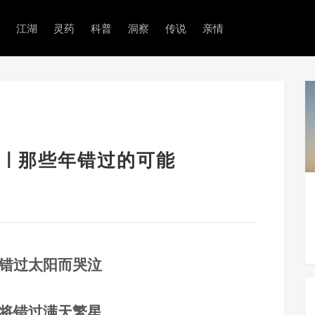
江湖
灵药
科普
洞察
传说
亲情
| 那些年错过的可能
错过太阳而哭泣
将错过满天繁星