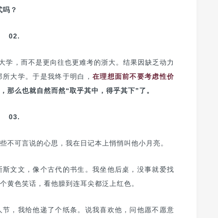
式吗？
02.
所大学，而不是更向往也更难考的浙大。结果因缺乏动力
那所大学。于是我终于明白，
在理想面前不要考虑性价
，那么也就自然而然“取乎其中，得乎其下”了。
03.
些不可言说的心思，我在日记本上悄悄叫他小月亮。
斯斯文文，像个古代的书生。我坐他后桌，没事就爱找
个黄色笑话，看他臊到连耳尖都泛上红色。
人节，我给他递了个纸条。说我喜欢他，问他愿不愿意