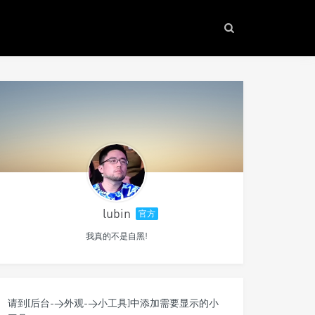
lubin
官方
我真的不是自黑!
请到[后台->外观->小工具]中添加需要显示的小