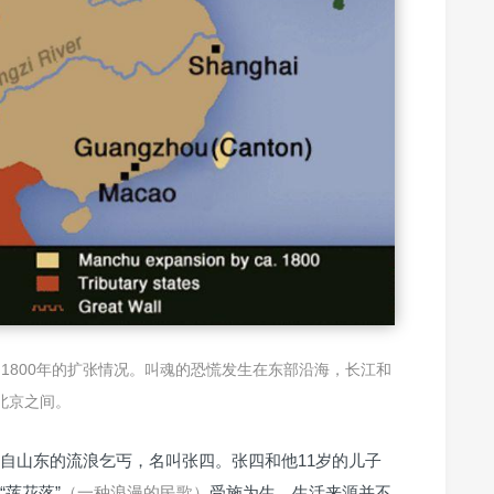
到1800年的扩张情况。叫魂的恐慌发生在东部沿海，长江和
北京之间。
自山东的流浪乞丐，名叫张四。张四和他11岁的儿子
莲花落”
（一种浪漫的民歌）
受施为生，生活来源并不