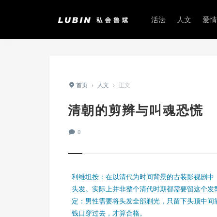
活法
人文
爱情
首页
›
人文
›
正文
清朝的剪辫与叫魂恐慌
0
利维坦按：在以清代为时间背景的古装影视剧中
头发。实际上并非整个清代时期都需要留这个发
定：男性需要将头发全部剃光，只留下头顶中间
钱口穿过去，才算合格。