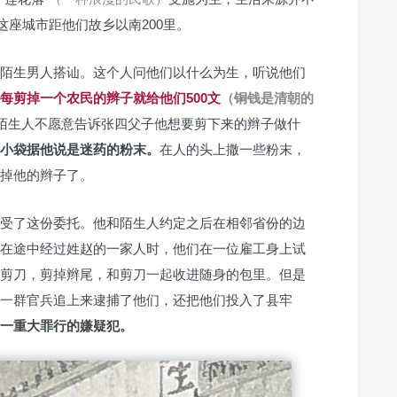
这座城市距他们故乡以南200里。
陌生男人搭讪。这个人问他们以什么为生，听说他们
每剪掉一个农民的辫子就给他们500文
（铜钱是清朝的
陌生人不愿意告诉张四父子他想要剪下来的辫子做什
小袋据他说是迷药的粉末。
在人的头上撒一些粉末，
掉他的辫子了。
受了这份委托。他和陌生人约定之后在相邻省份的边
在途中经过姓赵的一家人时，他们在一位雇工身上试
剪刀，剪掉辫尾，和剪刀一起收进随身的包里。但是
一群官兵追上来逮捕了他们，还把他们投入了县牢
一重大罪行的嫌疑犯。