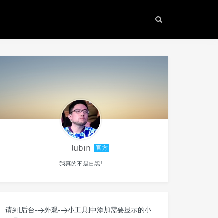
lubin
官方
我真的不是自黑!
请到[后台->外观->小工具]中添加需要显示的小