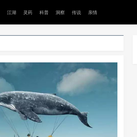
江湖
灵药
科普
洞察
传说
亲情