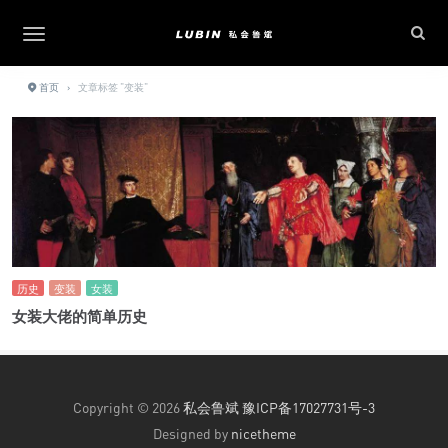
首页
›
文章标签 "变装"
历史
变装
女装
女装大佬的简单历史
Copyright © 2026
私会鲁斌
豫ICP备17027731号-3
Designed by
nicetheme