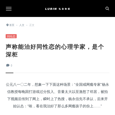
首页
›
人文
›
正文
同性恋
声称能治好同性恋的心理学家，是个
深柜
0
公元八一〇二年，想象一下下面这种场景：“全国戒网瘾专家”杨永
信教授每晚因打游戏过分投入、音量太大以至激怒了邻居，被拍
下视频后传到了网上，瞬时上了热搜，杨永信先不承认，后来开
始认怂：“唉，看在我治好了那么多网瘾孩子的份上……”