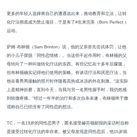
更多的年轻人选择将自己的遭遇说出来，推动教育和立法，让转
化疗法彻底成为禁止项目，于是有了#生来完美（Born Perfect ）
运动。
萨姆·布林顿（Sam Brinton）说，他的父亲首先尝试体罚，让他
的小儿子摆脱「同性恋情绪」。当这些不起作用时，布林顿的父
母转向了一种叫做转化疗法的东西。有些记忆在十多年后朦胧，
但布林顿确实记得他们使用的策略。有谈话疗法和厌恶疗法，当
他在看男男接触的照片时伴随着高热或冰凉的外在刺激。“这实际
上是精神折磨，直到今天，当我与另一名男性握手时，我仍然感
到轻微疼痛。”经过一年半的治疗和多次自杀未遂，布林顿终于撒
谎称自己已经没有了同性恋的想法。
TC，一名19岁的同性恋男子，匿名接受赫芬顿邮报的采访时自称
是接受过转化疗法的幸存者。被父母发现是同性恋后，他15岁就