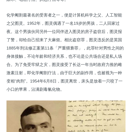
化学阉割最著名的受害者之一，便是计算机科学之父、人工智能
之父图灵。1952年，图灵偶遇了一名19岁的男孩，二人回家过
夜。这个男孩伙同另外一位同伴进入图灵的房子盗窃后，图灵报
了警，却给自己招来了大麻烦。相比盗窃罪，图灵违反的是英国
1885年刑法修正案第11条「严重猥亵罪」，此罪针对男性之间的
身体接触，不论年龄和经济关系，也不论是公共场合还是私人场
合。为了免受牢狱之灾，图灵接受了长达一年当时政府力推的雌
激素注射，即化学阉割疗法，由于巨大的副作用，也被视为一种
变相“肉刑”。1954年6月8日，图灵离世，床头是放着一只咬了一
小口的苹果，沾满剧毒氰化物。