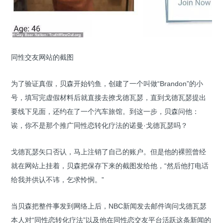
同性交友网站的截图
为了验证真假，贝森开始钓鱼，创建了一个叫做“Brandon”的小
号，填写完虚假材料后就直接去撩戈德瓦瑟，直到戈德瓦瑟提出
要线下见面，还约在了一个汽车旅馆。到这一步，贝森问他：
诶，你不是那个推广同性恋转化疗法的诺曼·戈德瓦瑟吗？
戈德瓦瑟矢口否认，马上注销了自己的账户。但是他的裸照曾经
就在网站上挂着，贝森把保存下来的截图发给他，“然后他打电话
给我并供认不讳，乞求怜悯。”
当贝森把整件事发到网络上后，NBC新闻发去邮件询问戈德瓦瑟
本人对“同性恋转化疗法”以及他在同性恋交友平台活跃这条新闻的