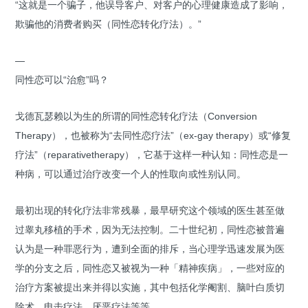
“这就是一个骗子，他误导客户、对客户的心理健康造成了影响，
欺骗他的消费者购买（同性恋转化疗法）。”
—
同性恋可以“治愈”吗？
戈德瓦瑟赖以为生的所谓的同性恋转化疗法（Conversion
Therapy），也被称为“去同性恋疗法”（ex-gay therapy）或“修复
疗法”（reparativetherapy），它基于这样一种认知：同性恋是一
种病，可以通过治疗改变一个人的性取向或性别认同。
最初出现的转化疗法非常残暴，最早研究这个领域的医生甚至做
过睾丸移植的手术，因为无法控制。二十世纪初，同性恋被普遍
认为是一种罪恶行为，遭到全面的排斥，当心理学迅速发展为医
学的分支之后，同性恋又被视为一种「精神疾病」，一些对应的
治疗方案被提出来并得以实施，其中包括化学阉割、脑叶白质切
除术、电击疗法、厌恶疗法等等。