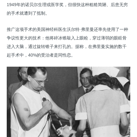
1949年的诺贝尔生理或医学奖，但很快这种粗糙简陋、后患无穷
的手术就遭到了抵制。
推广这项手术的美国神经科医生沃尔特·弗里曼还率先使用了一种
争议性更大的技术：他将碎冰锥敲入上眼睑，穿过薄弱的眼眶骨
进入大脑，通过旋转锥子来打孔的。据称，在弗里曼实施的数千
起手术中，40%的受治者是同性恋。