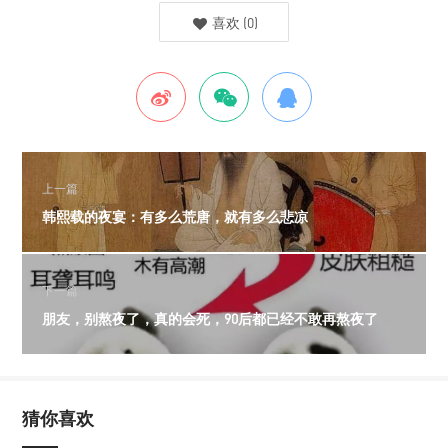
喜欢
(
0
)
上一篇
韩熙载的夜宴：有多么荒唐，就有多么悲凉
下一篇
朋友，别熬夜了，真的会死，90后都已经不敢再熬夜了
猜你喜欢