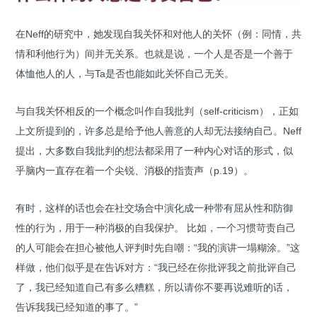
在Neff的研究中，她发现自我关怀和对他人的关怀（例：同情，共
情和利他行为）间并无关系。也就是说，一个人是否是一个善于
体恤他人的人，与Ta是否也能如此关怀自己无关。
与自我关怀相反的一个概念叫作自我批判（self-criticism），正如
上文所提到的，许多总是给予他人善意的人却无法接纳自己。Neff
提出，大多数自我批判的想法都采用了一种内心对话的形式，似
乎脑内一直存在着一个尖锐、消极的指责声（p.19）。
有时，这样的话也会在社交场合中演化成一种带有屈从性和防御
性的行为，用于一种消极的自我保护。 比如，一个习惯苛责自己
的人可能会在担心被他人评判时先自嘲：“我的演讲一塌糊涂。”这
样做，他们似乎是在告诉对方：“我已经在你批评我之前批评自己
了，我已经知道自己有多么糟糕，所以请你不要再说难听的话，
告诉我我已经知道的事了。”