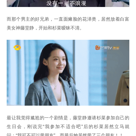
而那个男主的好兄弟，一直面瘫脸的花泽类，居然放着白富
美女神藤堂静，开始和杉菜暧昧不清。
最让我觉得尴尬的一个剧情是，藤堂静邀请杉菜参加自己的
生日会，刚说完“我参加不适合吧”后的杉菜居然立马就
问：“我可不可以带朋友”，而最后她居然带了三个朋友！！