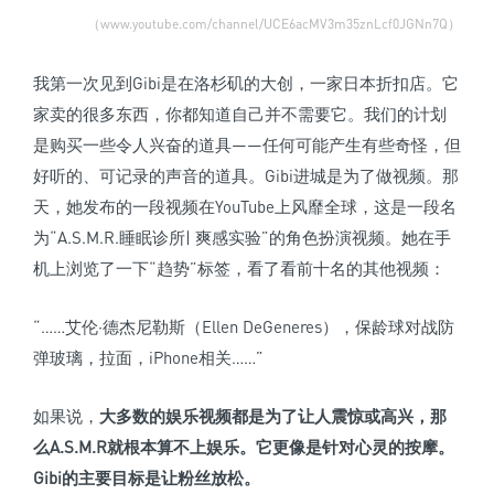
（www.youtube.com/channel/UCE6acMV3m35znLcf0JGNn7Q）
我第一次见到Gibi是在洛杉矶的大创，一家日本折扣店。它
家卖的很多东西，你都知道自己并不需要它。我们的计划
是购买一些令人兴奋的道具——任何可能产生有些奇怪，但
好听的、可记录的声音的道具。Gibi进城是为了做视频。那
天，她发布的一段视频在YouTube上风靡全球，这是一段名
为“A.S.M.R.睡眠诊所| 爽感实验”的角色扮演视频。她在手
机上浏览了一下“趋势”标签，看了看前十名的其他视频：
“……艾伦·德杰尼勒斯（Ellen DeGeneres），保龄球对战防
弹玻璃，拉面，iPhone相关……”
如果说，
大多数的娱乐视频都是为了让人震惊或高兴，那
么A.S.M.R就根本算不上娱乐。
它更像是针对心灵的按摩。
Gibi的主要目标是让粉丝放松。