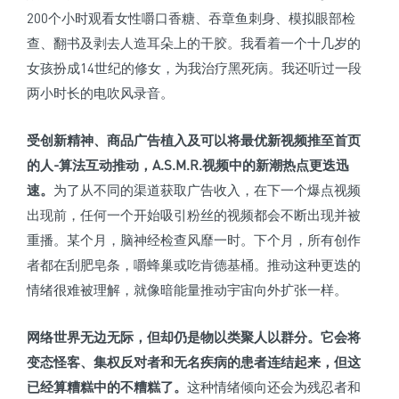
200个小时观看女性嚼口香糖、吞章鱼刺身、模拟眼部检
查、翻书及剥去人造耳朵上的干胶。我看着一个十几岁的
女孩扮成14世纪的修女，为我治疗黑死病。我还听过一段
两小时长的电吹风录音。
受创新精神、商品广告植入及可以将最优新视频推至首页
的人-算法互动推动，A.S.M.R.视频中的新潮热点更迭迅
速。
为了从不同的渠道获取广告收入，在下一个爆点视频
出现前，任何一个开始吸引粉丝的视频都会不断出现并被
重播。某个月，脑神经检查风靡一时。下个月，所有创作
者都在刮肥皂条，嚼蜂巢或吃肯德基桶。推动这种更迭的
情绪很难被理解，就像暗能量推动宇宙向外扩张一样。
网络世界无边无际，但却仍是物以类聚人以群分。
它会将
变态怪客、集权反对者和无名疾病的患者连结起来，但这
已经算糟糕中的不糟糕了。
这种情绪倾向还会为残忍者和