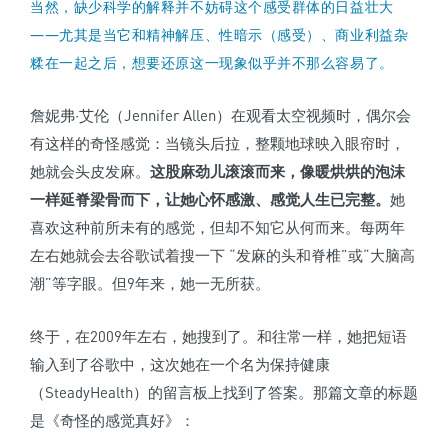
当然，缺少科学的解释并不妨碍这个感受群体的日益壮大
——尤其是当它和精神解压、性暗示（感受）、商业利益杂
糅在一起之后，想要还原这一现象似乎并不那么容易了。
詹妮弗·艾伦（Jennifer Allen）在观看太空视频时，偶尔会
有这样的奇怪感觉：当镜头后拉，整颗地球映入眼帘时，
她就会头皮发麻。
这股麻劲儿滚滚而来，像暖烘烘的泡沫
一样延脊梁骨而下，让她心怀感激、感觉人生已完整。
她
喜欢这种前所未有的感觉，但却不知它从何而来。每两年
左右她就会去谷歌试着搜一下 “发麻的头和脊椎”或“大脑高
潮”等字眼。但9年来，她一无所获。
终于，在2009年左右，她搜到了。和往常一样，她把短语
输入到了谷歌中，这次她在一个名为保持健康
（SteadyHealth）的留言板上找到了答案。那篇文章的标题
是《奇怪的感觉真好》：