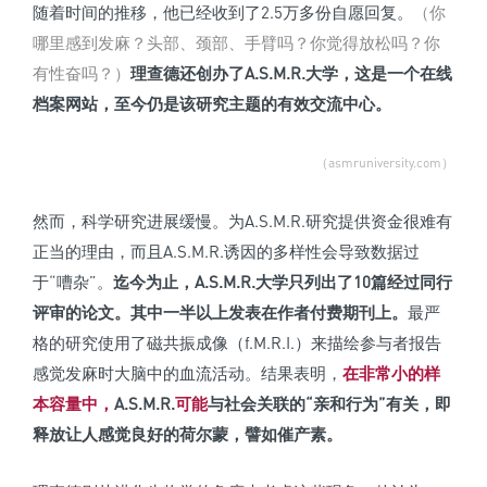
随着时间的推移，他已经收到了2.5万多份自愿回复。
（你
哪里感到发麻？头部、颈部、手臂吗？你觉得放松吗？你
有性奋吗？）
理查德还创办了A.S.M.R.大学，这是一个在线
档案网站，至今仍是该研究主题的有效交流中心。
（asmruniversity.com）
然而，科学研究进展缓慢。为A.S.M.R.研究提供资金很难有
正当的理由，而且A.S.M.R.诱因的多样性会导致数据过
于“嘈杂”。
迄今为止，A.S.M.R.大学只列出了10篇经过同行
评审的论文。
其中一半以上发表在作者付费期刊上。
最严
格的研究使用了磁共振成像（f.M.R.I.）来描绘参与者报告
感觉发麻时大脑中的血流活动。结果表明，
在非常小的样
本容量中，
A.S.M.R.
可能
与社会关联的“亲和行为”有关，即
释放让人感觉良好的荷尔蒙，譬如催产素。