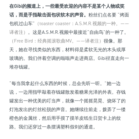
在Gibi的频道上，一些最受欢迎的内容不是某个人物或笑
话，而是手指敲击面包状软木的声音。
粉丝们点名要 “烤面
包机过山车”
（toaster coaster：A.S.M.R.视频的一种。——
译者注）
。这是A.S.M.R.视频中最接近“自由鸟”的一种了。
（Free Bird：经典摇滚歌曲MV。——译者注）
很像。那
天，她在寻找类似的东西，材料得是柔软无光的木头或厚
玻璃的。我们伴着空调的嗡嗡声走进商店。Gibi径直走向一
堆存钱罐。
“每当我拿起什么东西的时候，总会先听一听。”她一边
说，一边用指甲敲着存钱罐散发着糖果光泽的外表。存钱
罐发出一种优美的叮当声，就像一个摇摇晃晃、烧坏了的
灯泡发出的灯丝松脱的声音。她继续往前走，拨弄了一缕
橙色的金属丝，然后用手摸了摸羊皮纸生日贺卡上的纹
路。我们还穿过一条摆满塑料假剑的通道。