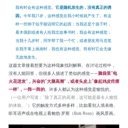
我有时会有这种感觉。
它是随机发生的，没有真正的诱
因。
今年我21岁，这种感觉在我小时候就产生了。有这
样一些例子似乎能说明它的起因：当我还是个孩子时，
看木偶剧或者有人给我念故事书时，我会有这种感觉；
当我十几岁时，同学帮了我一个忙，或者朋友用马克笔
在我手掌上画画时，我也有这种感觉。而有时它会无缘
无故地发生。
这篇文章接着想要为这种现象找到解释。在讨论过程中，
没有人能回答，但很多人描述了类似的感觉——
脑袋里“电
火花迸发”，兴奋的“大脑高潮”，或者头皮上“像起鸡皮疙瘩
一样”，一阵一阵的
。许多人都认为这种感觉是愉悦的。
（一位用户写道：“除了真正的高潮，这可能是最令人愉悦
的体验。”）
它的触发方式多种多样，比如看别人填表格、
听耳语声或在电视上看鲍勃·罗斯（Bob Ross）画风景画。