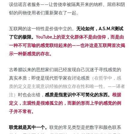
误信谣言者服务——让曾侥幸被隔离开来的纳粹、屌癌和阴
郁的药物使用者们重新聚在了一起。
互联网的这一特性是价值中立的。
无论如何，A.S.M.R测试
了它的极限。
YouTube上的亚文化群体不是由信仰，而是由
一种不可言喻的感觉联结起来的——也许这是互联网首次揭
示一种新感觉的存在。
古希腊以来的思想家们就已经发现自己沉迷于寻找感觉的
真实本质；即使是现代哲学家在讨论感质
（在哲学中，感
质的定义是主观意识经验的独立存在性和唯一性。——译者
注）
时也会出错，
感质是指意识中不可简化的东西。
根据
定义，主观性是很难孤立的，而新的形而上学的感觉的例
子并不常有。
联觉就是其中一个。
联觉的常见类型是把数字和颜色联系