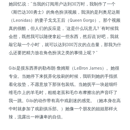
她回忆说：“当我的订阅用户达到30万时，我制作了一个
《斯巴达300勇士》的角色扮演视频，我演的是列奥尼达斯
（Leonidas）的妻子戈戈王后（Queen Gorgo）。那个视频
真的很酷，但人们的反应是，‘这是什么玩意儿? ’有时候我
会想，既然我可以随便拿起一些东西，然后说‘好吧，我就
敲它敲一个小时’，就可以达到300万次的点击量，那我为什
么还要把精力放在角色扮演之类的事情上呢？”
Gibi是摸东西界的勒布朗·詹姆斯（LeBron James）。她很
专业。当她停下来抚弄化妆刷的时候，我听到她的手指抓
着化妆垫，不愿意放下那张包装纸。当她抚平一块超细纤
维毛巾上的羊毛时，粗糙老茧和毛巾布摩擦出的声音吓了
我一跳。Gibi的动作带有高中戏剧迷的感觉。（她本身在高
中时就参加了戏剧俱乐部。）她像一个朋友的姐姐那样火
辣，流露出一种谦卑的自信。