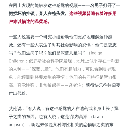
在网上发现的能触发这种感觉的视频——
一名男子打开了一
把损坏的挂锁，某人在梳头发。
这些视频普遍有着许多用
户难以描述的温柔感。
一些人说需要一个研究小组帮助他们更好地理解这种感
觉。还有一些人表达了对其社会影响的恐惧：他们是变态
吗？他们生病了吗？他们是深蓝儿童吗？
（Indigo
Children：俄罗斯社会科学院发现，地球上似乎存在一种新
的人种——“深蓝儿童”。他们有超能力，可以看到灵异现
象，能预测到将要发生的事情；他们的共同特征是智力很
高、直觉性强，非常敏感等——译者注）
获得快乐往往需要
付出代价。
艾伦说：“有人说，有这种感觉的人在嗑药或者身上长了虱
子之类的东西。也有人说，这是‘颅内高潮’（brain
orgasm），听起来像是某种与性相关的恋物癖之类的东