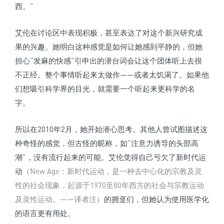
西。”
艾伦在讨论区中表现积极，甚至表达了对这个新兴研究成
果的兴趣。她明白这种感觉是如何让她感到平静的，但她
担心“发麻的快感”引申出的潜台词会让这个团体听上去很
不正经。整个事情听起来太做作——或者太饥渴了。如果他
们想吸引科学界的目光，就需要一个听起来更科学的名
字。
所以在2010年2月，她开始潜心思考。其他人曾试图描述这
种奇怪的感觉，但古怪的昵称，如“注意力诱导的头部高
潮”，没有流行起来的可能。艾伦觉得自己亏欠了新时代运
动
（New Age：新时代运动，是一种去中心化的宗教及灵
性的社会现象，起源于1970至80年西方的社会与宗教运动
及灵性运动。——译者注）
的拥趸们，但她认为使用医学化
的语言更有用处。