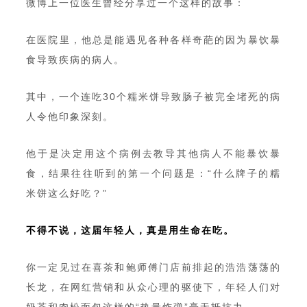
微博上一位医生曾经分享过一个这样的故事：
在医院里，他总是能遇见各种各样奇葩的因为暴饮暴
食导致疾病的病人。
其中，一个连吃30个糯米饼导致肠子被完全堵死的病
人令他印象深刻。
他于是决定用这个病例去教导其他病人不能暴饮暴
食，结果往往听到的第一个问题是：“什么牌子的糯
米饼这么好吃？”
不得不说，这届年轻人，真是用生命在吃。
你一定见过在喜茶和鲍师傅门店前排起的浩浩荡荡的
长龙，在网红营销和从众心理的驱使下，年轻人们对
奶茶和肉松面包这样的“热量炸弹”毫无抵抗力。