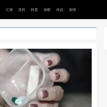
江湖
灵药
科普
洞察
传说
亲情