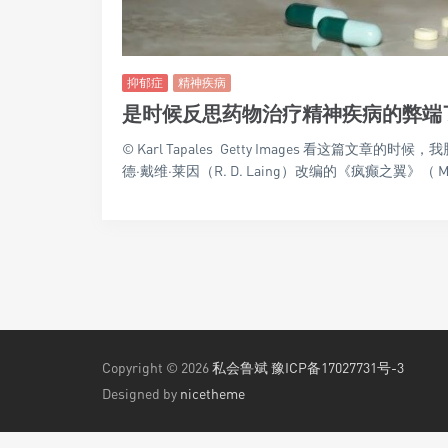
抑郁症
精神疾病
是时候反思药物治疗精神疾病的弊端
© Karl Tapales Getty Images 看这
德·戴维·莱因（R. D. Laing）改编的《疯癫之翼》（ Ma 
Copyright © 2026
私会鲁斌
豫ICP备17027731号-3
Designed by
nicetheme