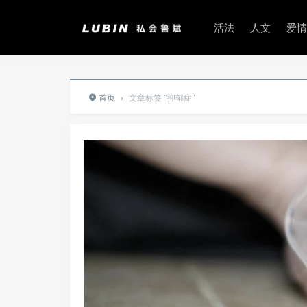
活法
人文
爱情
首页
›
文章标签 "抑郁症"