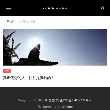
首页
›
文章标签 "孤独"
孤独
真正优秀的人，往往是孤独的！
Copyright © 2026
私会鲁斌
豫ICP备17027731号-3
Designed by
nicetheme