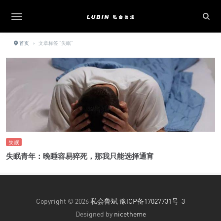
首页
›
文章标签 "失眠"
失眠
失眠青年：晚睡容易猝死，那我只能选择通宵
Copyright © 2026
私会鲁斌
豫ICP备17027731号-3
Designed by
nicetheme